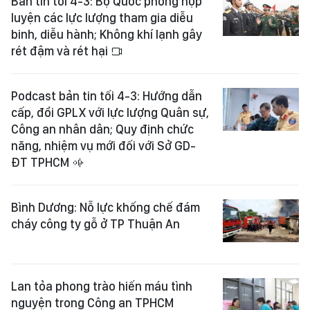
Bản tin tối 4-3: Bộ Quốc phòng hợp
luyện các lực lượng tham gia diễu
binh, diễu hành; Không khí lạnh gây
rét đậm và rét hại
Podcast bản tin tối 4-3: Hướng dẫn
cấp, đổi GPLX với lực lượng Quân sự,
Công an nhân dân; Quy định chức
năng, nhiệm vụ mới đối với Sở GD-
ĐT TPHCM
Bình Dương: Nỗ lực khống chế đám
cháy công ty gỗ ở TP Thuận An
Lan tỏa phong trào hiến máu tình
nguyện trong Công an TPHCM