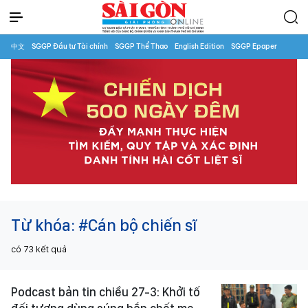
中文
SGGP Đầu tư Tài chính
SGGP Thể Thao
English Edition
SGGP Epaper
Từ khóa:
#Cán bộ chiến sĩ
có
73
kết quả
Podcast bản tin chiều 27-3: Khởi tố