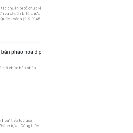
tác chuẩn bị tổ chức lễ
ớn và chuẩn bị tổ chức
ăm Quốc khánh (2-9-1945
c bắn pháo hoa dịp
ệc tổ chức bắn pháo
hoa" tiếp tục giới
Thành tựu - Cống hiến -