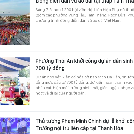
Đồng diễn dân vũ áo dài tại tháp Tam Th
Sáng 7-3, hơn 1.200 hội viên Hội Liên hiệp Phụ nữ thuộ
(gồm các phường Vũng Tàu, Tam Thắng, Rạch Dừa, Phư
chương trình đồng diễn dân vũ áo dài Việt Nam.
Phường Thới An khởi công dự án dân sinh
700 tỷ đồng
Dự án nạo vét, kiên cố hóa bờ bao rạch Đá Hàn, phườ
tổng mức đầu tư 700 tỷ đồng, dự kiến hoàn thành vào
phần cải thiện môi trường sinh thái, giảm ngập, phục v
hoạt và đi lại của người dân.
Thủ tướng Phạm Minh Chính dự lễ khởi cô
Trường nội trú liên cấp tại Thanh Hóa