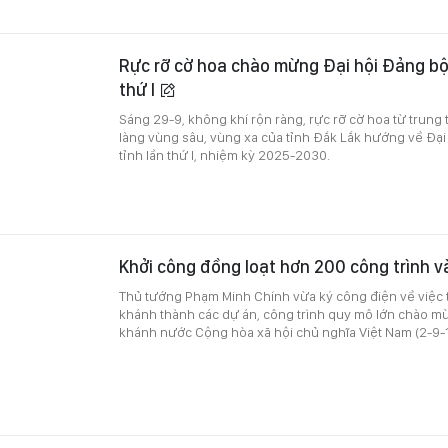
Rực rỡ cờ hoa chào mừng Đại hội Đảng bộ
thứ I
Sáng 29-9, không khí rộn ràng, rực rỡ cờ hoa từ trung
làng vùng sâu, vùng xa của tỉnh Đắk Lắk hướng về Đại
tỉnh lần thứ I, nhiệm kỳ 2025-2030.
Khởi công đồng loạt hơn 200 công trình v
Thủ tướng Phạm Minh Chính vừa ký công điện về việc t
khánh thành các dự án, công trình quy mô lớn chào 
khánh nước Cộng hòa xã hội chủ nghĩa Việt Nam (2-9-