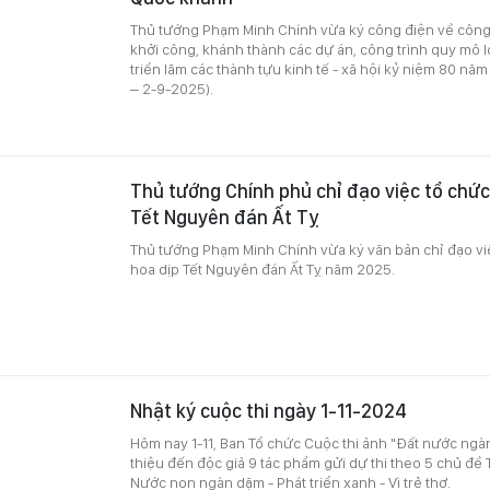
Thủ tướng Phạm Minh Chính vừa ký công điện về công 
khởi công, khánh thành các dự án, công trình quy mô l
triển lãm các thành tựu kinh tế - xã hội kỷ niệm 80 n
– 2-9-2025).
Thủ tướng Chính phủ chỉ đạo việc tổ chứ
Tết Nguyên đán Ất Tỵ
Thủ tướng Phạm Minh Chính vừa ký văn bản chỉ đạo vi
hoa dịp Tết Nguyên đán Ất Tỵ năm 2025.
Nhật ký cuộc thi ngày 1-11-2024
Hôm nay 1-11, Ban Tổ chức Cuộc thi ảnh "Đất nước ngàn 
thiệu đến độc giả 9 tác phẩm gửi dự thi theo 5 chủ đề 
Nước non ngàn dặm - Phát triển xanh - Vì trẻ thơ.