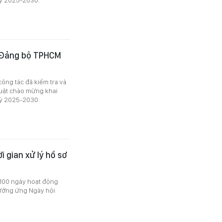
u Đảng bộ TPHCM
ông tác đã kiểm tra và
huật chào mừng khai
kỳ 2025-2030.
 gian xử lý hồ sơ
“100 ngày hoạt động
 hưởng ứng
N
gày hội