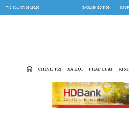
Thứ Sáu, 07/08/2026
ENGLISH EDITION
SGGP
CHÍNH TRỊ
XÃ HỘI
PHÁP LUẬT
KIN