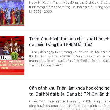
Ngày 14-10, tỉnh Thanh Hóa đồng loạt tổ chức khởi cô
trình trọng điểm chào mừng Đại hội đại biểu Đảng bộ t
kỳ 2025 - 2030.
Triển lãm thành tựu báo chí - xuất bản c
đại biểu Đảng bộ TPHCM lần thứ I
Từ nay đến ngày 15-10, trong khuôn khổ Đại hội đại b
thứ I, nhiệm kỳ 2025 - 2030, Sở Văn hóa và Thể thao 
thành tựu Báo chí - Xuất bản với chủ đề “Báo chí - Xu
Thành phố phát triển”.
Cận cảnh khu Triển lãm khoa học công ng
tại Đại hội đại biểu Đảng bộ TPHCM lần th
Chiều 11-10, Thường trực Thành ủy TPHCM cùng đoàn c
tổng duyệt chương trình đại hội, chương trình nghệ t
mạc Đại hội đại biểu Đảng bộ TPHCM lần thứ I, nhiệm 