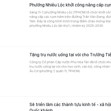
Phường Nhiêu Lộc khởi công nâng cấp c
Sáng 11-7, phường Nhiêu Lộc (TPHCM) tổ chức khởi côn
nâng cấp các cụm hẻm trên đường Trần Văn Đang, đ
Tám. Đây là công trình trình trọng điểm chào mừng Đại
phường Nhiêu Lộc lần thứ I, nhiệm kỳ 2025-2030.
Tặng trụ nước uống tại vòi cho Trường Ti
Công ty Cổ phần Cấp nước Phú Hòa Tân đã tổ chức khá
trụ nước uống tại vòi cho học sinh, cán bộ, công nhân
Âu Cơ (phường 7, quận 11, TPHCM).
Sẽ triển lãm các thành tựu kinh tế - xã h
Quốc khánh