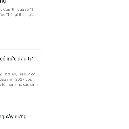
ắng
c Cụm thi đua số 11
ớc Thắng) tham gia
 có mức đầu tư
ng Thới An, TPHCM có
 đầu năm 2027, góp
ụ tốt hơn nhu cầu sinh
ng xây dựng