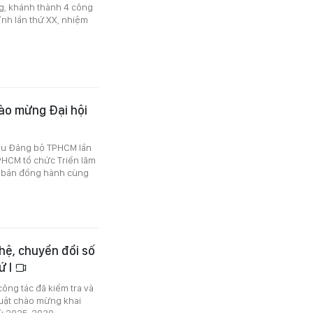
ng, khánh thành 4 công
ỉnh lần thứ XX, nhiệm
hào mừng Đại hội
iểu Đảng bộ TPHCM lần
TPHCM tổ chức Triển lãm
ất bản đồng hành cùng
hệ, chuyển đổi số
ứ I
ông tác đã kiểm tra và
huật chào mừng khai
kỳ 2025-2030.