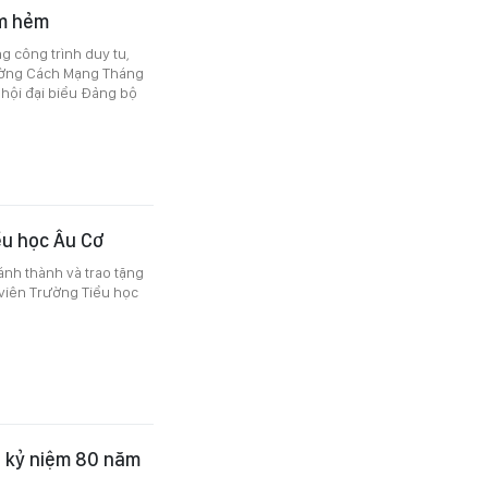
ụm hẻm
g công trình duy tu,
ường Cách Mạng Tháng
 hội đại biểu Đảng bộ
ểu học Âu Cơ
nh thành và trao tặng
 viên Trường Tiểu học
ội kỷ niệm 80 năm