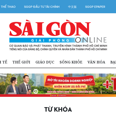
 THỂ THAO
SGGP ĐẦU TƯ TÀI CHÍNH
中文版
SGGP EPAPER
H TẾ
THẾ GIỚI
GIÁO DỤC
SỐNG KHỎE
VĂN HÓA
BẠ
TỪ KHÓA