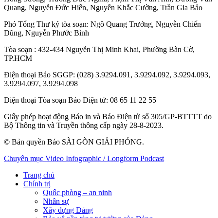
Quang
,
Nguyễn Đức Hiển
,
Nguyễn Khắc Cường
,
Trần Gia Bảo
Phó Tổng Thư ký tòa soạn:
Ngô Quang Trưởng
,
Nguyễn Chiến
Dũng
,
Nguyễn Phước Bình
Tòa soạn
: 432-434 Nguyễn Thị Minh Khai, Phường Bàn Cờ,
TP.HCM
Điện thoại Báo SGGP
: (028) 3.9294.091, 3.9294.092, 3.9294.093,
3.9294.097, 3.9294.098
Điện thoại Tòa soạn Báo Điện tử
: 08 65 11 22 55
Giấy phép hoạt động Báo in và Báo Điện tử số 305/GP-BTTTT do
Bộ Thông tin và Truyền thông cấp ngày 28-8-2023.
© Bản quyền Báo SÀI GÒN GIẢI PHÓNG.
Chuyên mục
Video
Infographic / Longform
Podcast
Trang chủ
Chính trị
Quốc phòng – an ninh
Nhân sự
Xây dựng Đảng