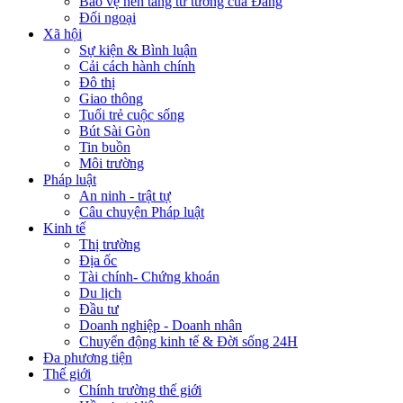
Bảo vệ nền tảng tư tưởng của Đảng
Đối ngoại
Xã hội
Sự kiện & Bình luận
Cải cách hành chính
Đô thị
Giao thông
Tuổi trẻ cuộc sống
Bút Sài Gòn
Tin buồn
Môi trường
Pháp luật
An ninh - trật tự
Câu chuyện Pháp luật
Kinh tế
Thị trường
Địa ốc
Tài chính- Chứng khoán
Du lịch
Đầu tư
Doanh nghiệp - Doanh nhân
Chuyển động kinh tế & Đời sống 24H
Đa phương tiện
Thế giới
Chính trường thế giới