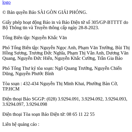
logo
© Bản quyền Báo SÀI GÒN GIẢI PHÓNG.
Giấy phép hoạt động Báo in và Báo Điện tử số 305/GP-BTTTT do
Bộ Thông tin và Truyền thông cấp ngày 28-8-2023.
Tổng Biên tập:
Nguyễn Khắc Văn
Phó Tổng Biên tập:
Nguyễn Ngọc Anh
,
Phạm Văn Trường
,
Bùi Thị
Hồng Sương
,
Trương Đức Nghĩa
,
Phạm Thị Vân Anh
,
Dương Văn
Quang
,
Nguyễn Đức Hiển
,
Nguyễn Khắc Cường
,
Trần Gia Bảo
Phó Tổng Thư ký tòa soạn:
Ngô Quang Trưởng
,
Nguyễn Chiến
Dũng
,
Nguyễn Phước Bình
Tòa soạn : 432-434 Nguyễn Thị Minh Khai, Phường Bàn Cờ,
TP.HCM
Điện thoại Báo SGGP: (028) 3.9294.091, 3.9294.092, 3.9294.093,
3.9294.097, 3.9294.098
Điện thoại Tòa soạn Báo Điện tử: 08 65 11 22 55
Liên hệ quảng cáo :