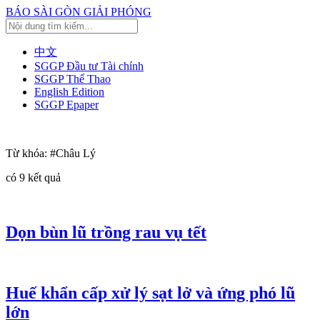
BÁO SÀI GÒN GIẢI PHÓNG
中文
SGGP Đầu tư Tài chính
SGGP Thể Thao
English Edition
SGGP Epaper
Từ khóa:
#Châu Lý
có
9
kết quả
Dọn bùn lũ trồng rau vụ tết
Huế khẩn cấp xử lý sạt lở và ứng phó lũ
lớn