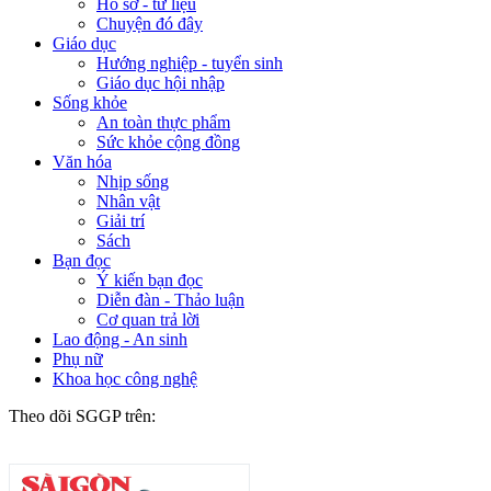
Hồ sơ - tư liệu
Chuyện đó đây
Giáo dục
Hướng nghiệp - tuyển sinh
Giáo dục hội nhập
Sống khỏe
An toàn thực phẩm
Sức khỏe cộng đồng
Văn hóa
Nhịp sống
Nhân vật
Giải trí
Sách
Bạn đọc
Ý kiến bạn đọc
Diễn đàn - Thảo luận
Cơ quan trả lời
Lao động - An sinh
Phụ nữ
Khoa học công nghệ
Theo dõi SGGP trên: