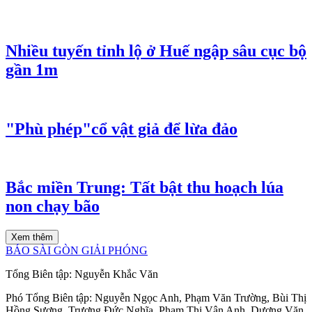
Nhiều tuyến tỉnh lộ ở Huế ngập sâu cục bộ
gần 1m
"Phù phép"cổ vật giả để lừa đảo
Bắc miền Trung: Tất bật thu hoạch lúa
non chạy bão
Xem thêm
BÁO SÀI GÒN GIẢI PHÓNG
Tổng Biên tập:
Nguyễn Khắc Văn
Phó Tổng Biên tập:
Nguyễn Ngọc Anh
,
Phạm Văn Trường
,
Bùi Thị
Hồng Sương
,
Trương Đức Nghĩa
,
Phạm Thị Vân Anh
,
Dương Văn