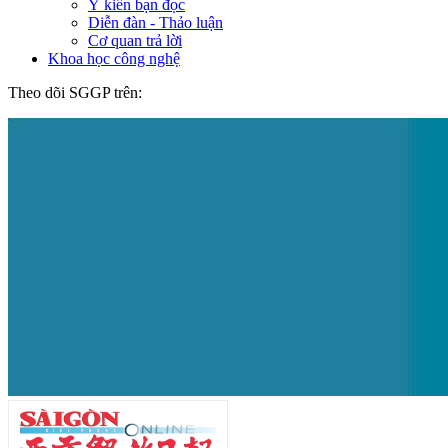
Ý kiến bạn đọc
Diễn đàn - Thảo luận
Cơ quan trả lời
Khoa học công nghệ
Theo dõi SGGP trên: