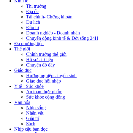
Kinh tế
Thị trường
Địa ốc
Tài chính- Chứng khoán
Du lịch
Đầu tư
Doanh nghiệp - Doanh nhân
Chuyển động kinh tế & Đời sống 24H
Đa phương tiện
Thế giới
Chính trường thế giới
Hồ sơ - tư liệu
Chuyện đó đây
Giáo dục
Hướng nghiệp - tuyển sinh
Giáo dục hội nhập
Y tế - Sức khỏe
An toàn thực phẩm
Sức khỏe cộng đồng
Văn hóa
Nhịp sống
Nhân vật
Giải trí
Sách
Nhịp cầu bạn đọc