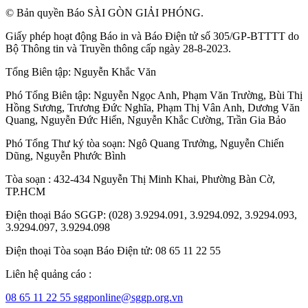
© Bản quyền Báo SÀI GÒN GIẢI PHÓNG.
Giấy phép hoạt động Báo in và Báo Điện tử số 305/GP-BTTTT do
Bộ Thông tin và Truyền thông cấp ngày 28-8-2023.
Tổng Biên tập:
Nguyễn Khắc Văn
Phó Tổng Biên tập:
Nguyễn Ngọc Anh
,
Phạm Văn Trường
,
Bùi Thị
Hồng Sương
,
Trương Đức Nghĩa
,
Phạm Thị Vân Anh
,
Dương Văn
Quang
,
Nguyễn Đức Hiển
,
Nguyễn Khắc Cường
,
Trần Gia Bảo
Phó Tổng Thư ký tòa soạn:
Ngô Quang Trưởng
,
Nguyễn Chiến
Dũng
,
Nguyễn Phước Bình
Tòa soạn : 432-434 Nguyễn Thị Minh Khai, Phường Bàn Cờ,
TP.HCM
Điện thoại Báo SGGP: (028) 3.9294.091, 3.9294.092, 3.9294.093,
3.9294.097, 3.9294.098
Điện thoại Tòa soạn Báo Điện tử: 08 65 11 22 55
Liên hệ quảng cáo :
08 65 11 22 55
sggponline@sggp.org.vn