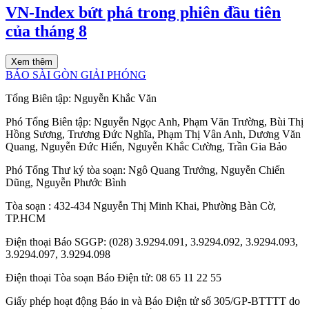
VN-Index bứt phá trong phiên đầu tiên
của tháng 8
Xem thêm
BÁO SÀI GÒN GIẢI PHÓNG
Tổng Biên tập:
Nguyễn Khắc Văn
Phó Tổng Biên tập:
Nguyễn Ngọc Anh
,
Phạm Văn Trường
,
Bùi Thị
Hồng Sương
,
Trương Đức Nghĩa
,
Phạm Thị Vân Anh
,
Dương Văn
Quang
,
Nguyễn Đức Hiển
,
Nguyễn Khắc Cường
,
Trần Gia Bảo
Phó Tổng Thư ký tòa soạn:
Ngô Quang Trưởng
,
Nguyễn Chiến
Dũng
,
Nguyễn Phước Bình
Tòa soạn
: 432-434 Nguyễn Thị Minh Khai, Phường Bàn Cờ,
TP.HCM
Điện thoại Báo SGGP
: (028) 3.9294.091, 3.9294.092, 3.9294.093,
3.9294.097, 3.9294.098
Điện thoại Tòa soạn Báo Điện tử
: 08 65 11 22 55
Giấy phép hoạt động Báo in và Báo Điện tử số 305/GP-BTTTT do