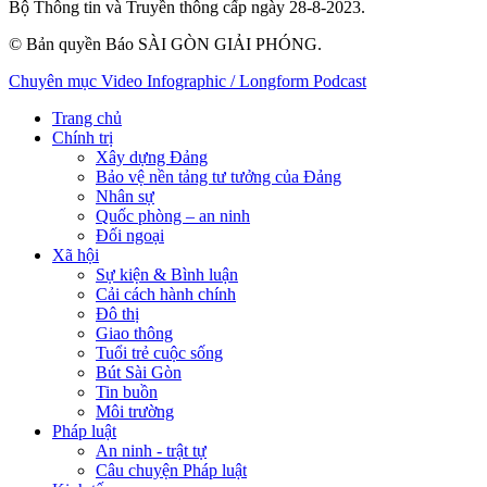
Bộ Thông tin và Truyền thông cấp ngày 28-8-2023.
© Bản quyền Báo SÀI GÒN GIẢI PHÓNG.
Chuyên mục
Video
Infographic / Longform
Podcast
Trang chủ
Chính trị
Xây dựng Đảng
Bảo vệ nền tảng tư tưởng của Đảng
Nhân sự
Quốc phòng – an ninh
Đối ngoại
Xã hội
Sự kiện & Bình luận
Cải cách hành chính
Đô thị
Giao thông
Tuổi trẻ cuộc sống
Bút Sài Gòn
Tin buồn
Môi trường
Pháp luật
An ninh - trật tự
Câu chuyện Pháp luật