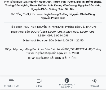
Phó Tổng Biên tập:
Nguyễn Ngọc Anh
,
Phạm Văn Trường
,
Bùi Thị Hồng Sương
,
Trương Đức Nghĩa
,
Phạm Thị Vân Anh
,
Dương Văn Quang
,
Nguyễn Đức Hiển
,
Nguyễn Khắc Cường
,
Trần Gia Bảo
Phó Tổng Thư ký tòa soạn:
Ngô Quang Trưởng
,
Nguyễn Chiến Dũng
,
Nguyễn Phước Bình
Tòa soạn
: 432-434 Nguyễn Thị Minh Khai, Phường Bàn Cờ, TP.HCM
Điện thoại Báo SGGP
: (028) 3.9294.091, 3.9294.092, 3.9294.093,
3.9294.097, 3.9294.098
Điện thoại Tòa soạn Báo Điện tử
: 08 65 11 22 55
Giấy phép hoạt động Báo in và Báo Điện tử số 305/GP-BTTTT do Bộ Thông
tin và Truyền thông cấp ngày 28-8-2023.
© Bản quyền Báo SÀI GÒN GIẢI PHÓNG.
INFOGRAPHIC /
CHUYÊN MỤC
VIDEO
PODCAST
LONGFORM