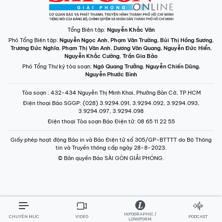
Tổng Biên tập:
Nguyễn Khắc Văn
Phó Tổng Biên tập:
Nguyễn Ngọc Anh
,
Phạm Văn Trường
,
Bùi Thị Hồng Sương
,
Trương Đức Nghĩa
,
Phạm Thị Vân Anh
,
Dương Văn Quang
,
Nguyễn Đức Hiển
,
Nguyễn Khắc Cường
,
Trần Gia Bảo
Phó Tổng Thư ký tòa soạn:
Ngô Quang Trưởng
,
Nguyễn Chiến Dũng
,
Nguyễn Phước Bình
Tòa soạn
: 432-434 Nguyễn Thị Minh Khai, Phường Bàn Cờ, TP.HCM
Điện thoại Báo SGGP
: (028) 3.9294.091, 3.9294.092, 3.9294.093,
3.9294.097, 3.9294.098
Điện thoại Tòa soạn Báo Điện tử
: 08 65 11 22 55
Giấy phép hoạt động Báo in và Báo Điện tử số 305/GP-BTTTT do Bộ Thông
tin và Truyền thông cấp ngày 28-8-2023.
© Bản quyền Báo SÀI GÒN GIẢI PHÓNG.
INFOGRAPHIC /
CHUYÊN MỤC
VIDEO
PODCAST
LONGFORM