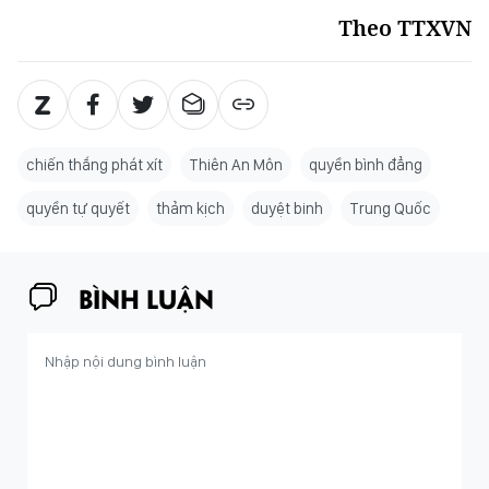
Theo TTXVN
chiến thắng phát xít
Thiên An Môn
quyền bình đẳng
quyền tự quyết
thảm kịch
duyệt binh
Trung Quốc
BÌNH LUẬN