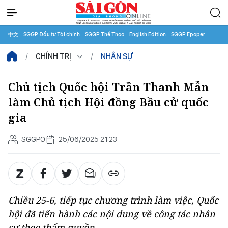
中文
SGGP Đầu tư Tài chính
SGGP Thể Thao
English Edition
SGGP Epaper
CHÍNH TRỊ
NHÂN SỰ
Chủ tịch Quốc hội Trần Thanh Mẫn
làm Chủ tịch Hội đồng Bầu cử quốc
gia
SGGPO
25/06/2025 21:23
Chiều 25-6, tiếp tục chương trình làm việc, Quốc
hội đã tiến hành các nội dung về công tác nhân
sự theo thẩm quyền.