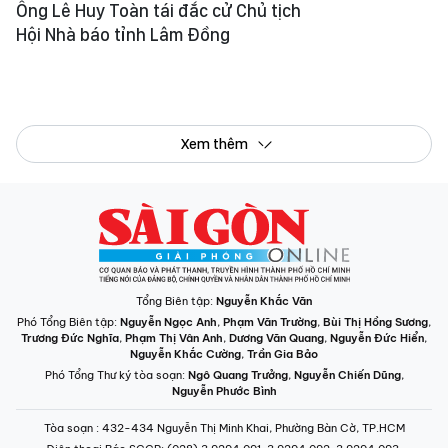
Ông Lê Huy Toàn tái đắc cử Chủ tịch
Hội Nhà báo tỉnh Lâm Đồng
Xem thêm
Tổng Biên tập:
Nguyễn Khắc Văn
Phó Tổng Biên tập:
Nguyễn Ngọc Anh
,
Phạm Văn Trường
,
Bùi Thị Hồng Sương
,
Trương Đức Nghĩa
,
Phạm Thị Vân Anh
,
Dương Văn Quang
,
Nguyễn Đức Hiển
,
Nguyễn Khắc Cường
,
Trần Gia Bảo
Phó Tổng Thư ký tòa soạn:
Ngô Quang Trưởng
,
Nguyễn Chiến Dũng
,
Nguyễn Phước Bình
Tòa soạn
: 432-434 Nguyễn Thị Minh Khai, Phường Bàn Cờ, TP.HCM