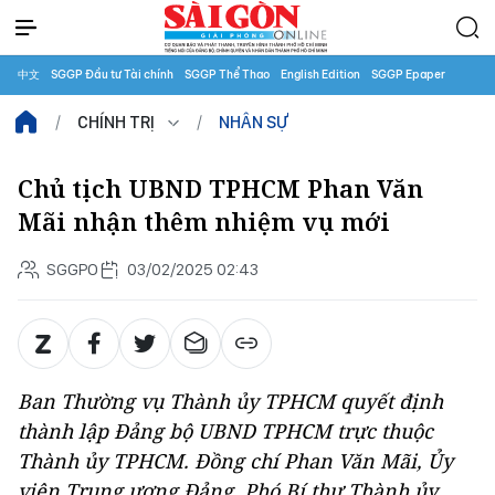
中文
SGGP Đầu tư Tài chính
SGGP Thể Thao
English Edition
SGGP Epaper
CHÍNH TRỊ
NHÂN SỰ
Chủ tịch UBND TPHCM Phan Văn
Mãi nhận thêm nhiệm vụ mới
SGGPO
03/02/2025 02:43
Ban Thường vụ Thành ủy TPHCM quyết định
thành lập Đảng bộ UBND TPHCM trực thuộc
Thành ủy TPHCM. Đồng chí Phan Văn Mãi, Ủy
viên Trung ương Đảng, Phó Bí thư Thành ủy,