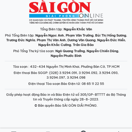
Tổng Biên tập:
Nguyễn Khắc Văn
Phó Tổng Biên tập:
Nguyễn Ngọc Anh
,
Phạm Văn Trường
,
Bùi Thị Hồng Sương
,
Trương Đức Nghĩa
,
Phạm Thị Vân Anh
,
Dương Văn Quang
,
Nguyễn Đức Hiển
,
Nguyễn Khắc Cường
,
Trần Gia Bảo
Phó Tổng Thư ký tòa soạn:
Ngô Quang Trưởng
,
Nguyễn Chiến Dũng
,
Nguyễn Phước Bình
Tòa soạn
: 432-434 Nguyễn Thị Minh Khai, Phường Bàn Cờ, TP.HCM
Điện thoại Báo SGGP
: (028) 3.9294.091, 3.9294.092, 3.9294.093,
3.9294.097, 3.9294.098
Điện thoại Tòa soạn Báo Điện tử
: 08 65 11 22 55
Giấy phép hoạt động Báo in và Báo Điện tử số 305/GP-BTTTT do Bộ Thông
tin và Truyền thông cấp ngày 28-8-2023.
© Bản quyền Báo SÀI GÒN GIẢI PHÓNG.