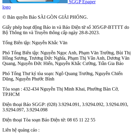
SGGP Epaper
logo
© Bản quyền Báo SÀI GÒN GIẢI PHÓNG.
Giấy phép hoạt động Báo in và Báo Điện tử số 305/GP-BTTTT do
Bộ Thông tin và Truyền thông cấp ngày 28-8-2023.
Tổng Biên tập:
Nguyễn Khắc Văn
Phó Tổng Biên tập:
Nguyễn Ngọc Anh
,
Phạm Văn Trường
,
Bùi Thị
Hồng Sương
,
Trương Đức Nghĩa
,
Phạm Thị Vân Anh
,
Dương Văn
Quang
,
Nguyễn Đức Hiển
,
Nguyễn Khắc Cường
,
Trần Gia Bảo
Phó Tổng Thư ký tòa soạn:
Ngô Quang Trưởng
,
Nguyễn Chiến
Dũng
,
Nguyễn Phước Bình
Tòa soạn : 432-434 Nguyễn Thị Minh Khai, Phường Bàn Cờ,
TP.HCM
Điện thoại Báo SGGP: (028) 3.9294.091, 3.9294.092, 3.9294.093,
3.9294.097, 3.9294.098
Điện thoại Tòa soạn Báo Điện tử: 08 65 11 22 55
Liên hệ quảng cáo :