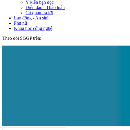
Ý kiến bạn đọc
Diễn đàn - Thảo luận
Cơ quan trả lời
Lao động - An sinh
Phụ nữ
Khoa học công nghệ
Theo dõi SGGP trên: