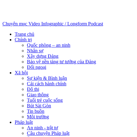
Chuyên mục
Video
Infographic / Longform
Podcast
Trang chủ
Chính trị
Quốc phòng – an ninh
Nhân sự
Xây dựng Đảng
Bảo vệ nền tảng tư tưởng của Đảng
Đối ngoại
Xã hội
Sự kiện & Bình luận
Cải cách hành chính
Đô thị
Giao thông
Tuổi trẻ cuộc sống
Bút Sài Gòn
Tin buồn
Môi trường
Pháp luật
An ninh - trật tự
Câu chuyện Pháp luật