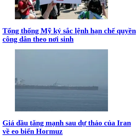
Tổng thống Mỹ ký sắc lệnh hạn chế quyền
công dân theo nơi sinh
Giá dầu tăng mạnh sau dự thảo của Iran
về eo biển Hormuz