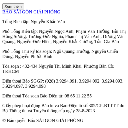
Xem thêm
BÁO SÀI GÒN GIẢI PHÓNG
Tổng Biên tập:
Nguyễn Khắc Văn
Phó Tổng Biên tập:
Nguyễn Ngọc Anh
,
Phạm Văn Trường
,
Bùi Thị
Hồng Sương
,
Trương Đức Nghĩa
,
Phạm Thị Vân Anh
,
Dương Văn
Quang
,
Nguyễn Đức Hiển
,
Nguyễn Khắc Cường
,
Trần Gia Bảo
Phó Tổng Thư ký tòa soạn:
Ngô Quang Trưởng
,
Nguyễn Chiến
Dũng
,
Nguyễn Phước Bình
Tòa soạn
: 432-434 Nguyễn Thị Minh Khai, Phường Bàn Cờ,
TP.HCM
Điện thoại Báo SGGP
: (028) 3.9294.091, 3.9294.092, 3.9294.093,
3.9294.097, 3.9294.098
Điện thoại Tòa soạn Báo Điện tử
: 08 65 11 22 55
Giấy phép hoạt động Báo in và Báo Điện tử số 305/GP-BTTTT do
Bộ Thông tin và Truyền thông cấp ngày 28-8-2023.
© Bản quyền Báo SÀI GÒN GIẢI PHÓNG.