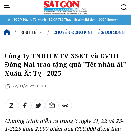
中文
SGGP Đầu tư Tài chính
SGGP Thể Thao
English Edition
SGGP Epaper
KINH TẾ
CHUYỂN ĐỘNG KINH TẾ & ĐỜI SỐNG 2
Công ty TNHH MTV XSKT và DVTH
Đồng Nai trao tặng quà "Tết nhân ái"
Xuân Ất Tỵ - 2025
22/01/2025 01:00
Chương trình diễn ra trong 3 ngày 21, 22 và 23-
1-2025 gồm 2.000 phần quà (300.000 đồng tiền