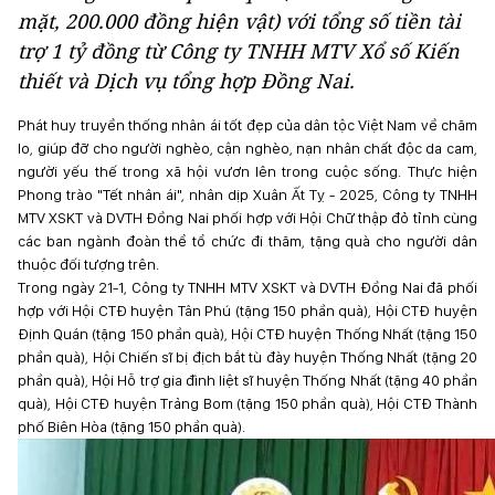
mặt, 200.000 đồng hiện vật) với tổng số tiền tài
trợ 1 tỷ đồng từ Công ty TNHH MTV Xổ số Kiến
thiết và Dịch vụ tổng hợp Đồng Nai.
Phát huy truyền thống nhân ái tốt đẹp của dân tộc Việt Nam về chăm
lo, giúp đỡ cho người nghèo, cận nghèo, nạn nhân chất độc da cam,
người yếu thế trong xã hội vươn lên trong cuộc sống. Thực hiện
Phong trào "Tết nhân ái", nhân dịp Xuân Ất Tỵ - 2025, Công ty TNHH
MTV XSKT và DVTH Đồng Nai phối hợp với Hội Chữ thập đỏ tỉnh cùng
các ban ngành đoàn thể tổ chức đi thăm, tặng quà cho người dân
thuộc đối tượng trên.
Trong ngày 21-1, Công ty TNHH MTV XSKT và DVTH Đồng Nai đã phối
hợp với Hội CTĐ huyện Tân Phú (tặng 150 phần quà), Hội CTĐ huyện
Định Quán (tặng 150 phần quà), Hội CTĐ huyện Thống Nhất (tặng 150
phần quà), Hội Chiến sĩ bị địch bắt tù đày huyện Thống Nhất (tặng 20
phần quà), Hội Hỗ trợ gia đình liệt sĩ huyện Thống Nhất (tặng 40 phần
quà), Hội CTĐ huyện Trảng Bom (tặng 150 phần quà), Hội CTĐ Thành
phố Biên Hòa (tặng 150 phần quà).