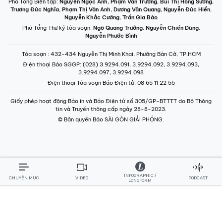
Phó Tổng Biên tập:
Nguyễn Ngọc Anh
,
Phạm Văn Trường
,
Bùi Thị Hồng Sương
,
Trương Đức Nghĩa
,
Phạm Thị Vân Anh
,
Dương Văn Quang
,
Nguyễn Đức Hiển
,
Nguyễn Khắc Cường
,
Trần Gia Bảo
Phó Tổng Thư ký tòa soạn:
Ngô Quang Trưởng
,
Nguyễn Chiến Dũng
,
Nguyễn Phước Bình
Tòa soạn
: 432-434 Nguyễn Thị Minh Khai, Phường Bàn Cờ, TP.HCM
Điện thoại Báo SGGP
: (028) 3.9294.091, 3.9294.092, 3.9294.093,
3.9294.097, 3.9294.098
Điện thoại Tòa soạn Báo Điện tử
: 08 65 11 22 55
Giấy phép hoạt động Báo in và Báo Điện tử số 305/GP-BTTTT do Bộ Thông
tin và Truyền thông cấp ngày 28-8-2023.
© Bản quyền Báo SÀI GÒN GIẢI PHÓNG.
INFOGRAPHIC /
CHUYÊN MỤC
VIDEO
PODCAST
LONGFORM