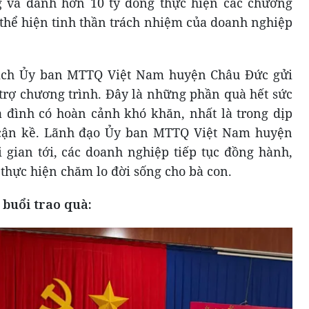
 và dành hơn 10 tỷ đồng thực hiện các chương
, thể hiện tinh thần trách nhiệm của doanh nghiệp
ịch Ủy ban MTTQ Việt Nam huyện Châu Đức gửi
i trợ chương trình. Đây là những phần quà hết sức
ia đình có hoàn cảnh khó khăn, nhất là trong dịp
cận kề. Lãnh đạo Ủy ban MTTQ Việt Nam huyện
gian tới, các doanh nghiệp tiếp tục đồng hành,
 thực hiện chăm lo đời sống cho bà con.
 buổi trao quà: