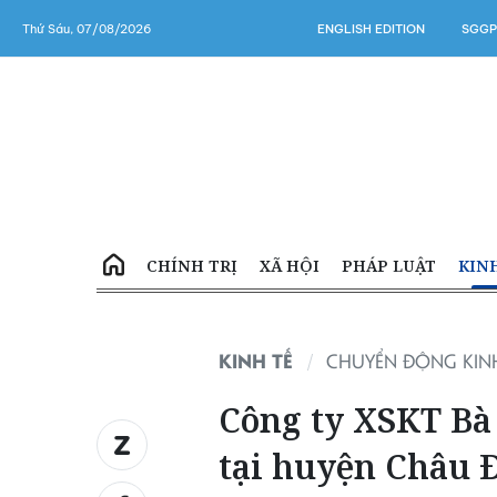
Thứ Sáu, 07/08/2026
ENGLISH EDITION
SGGP
CHÍNH TRỊ
XÃ HỘI
PHÁP LUẬT
KIN
KINH TẾ
CHUYỂN ĐỘNG KINH
Công ty XSKT Bà 
tại huyện Châu 