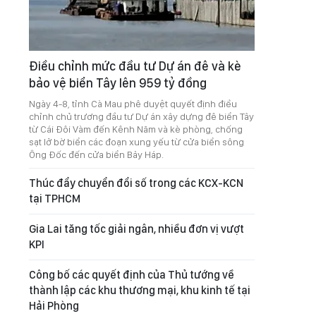
Điều chỉnh mức đầu tư Dự án đê và kè
bảo vệ biển Tây lên 959 tỷ đồng
Ngày 4-8, tỉnh Cà Mau phê duyệt quyết định điều
chỉnh chủ trương đầu tư Dự án xây dựng đê biển Tây
từ Cái Đôi Vàm đến Kênh Năm và kè phòng, chống
sạt lở bờ biển các đoạn xung yếu từ cửa biển sông
Ông Đốc đến cửa biển Bảy Háp.
Thúc đẩy chuyển đổi số trong các KCX-KCN
tại TPHCM
Gia Lai tăng tốc giải ngân, nhiều đơn vị vượt
KPI
Công bố các quyết định của Thủ tướng về
thành lập các khu thương mại, khu kinh tế tại
Hải Phòng