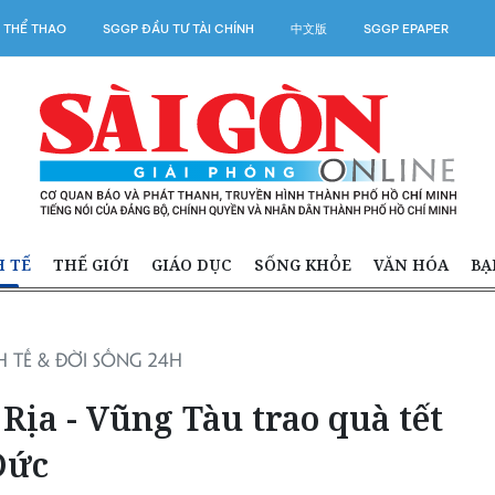
 THỂ THAO
SGGP ĐẦU TƯ TÀI CHÍNH
中文版
SGGP EPAPER
H TẾ
THẾ GIỚI
GIÁO DỤC
SỐNG KHỎE
VĂN HÓA
BẠ
 TẾ & ĐỜI SỐNG 24H
Rịa - Vũng Tàu trao quà tết
Đức