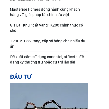
Masterise Homes đồng hành cùng khách
hàng với giải pháp tài chính ưu việt
Gia Lai: Khu “đất vàng” K200 chính thức có
chủ
TPHCM: Gỡ vướng, cấp sổ hồng cho nhiều dự
án
Đề xuất cấm sử dụng condotel, officetel để
đăng ký thường trú hoặc cư trú lâu dài
ĐẦU TƯ