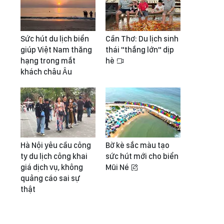
Sức hút du lịch biển
Cần Thơ: Du lịch sinh
giúp Việt Nam thăng
thái "thắng lớn" dịp
hạng trong mắt
hè
khách châu Âu
Hà Nội yêu cầu công
Bờ kè sắc màu tạo
ty du lịch công khai
sức hút mới cho biển
giá dịch vụ, không
Mũi Né
quảng cáo sai sự
thật