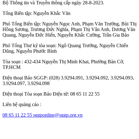
Bộ Thông tin và Truyền thông cấp ngày 28-8-2023.
Tổng Biên tập:
Nguyễn Khắc Văn
Phó Tổng Biên tập:
Nguyễn Ngọc Anh
,
Phạm Văn Trường
,
Bùi Thị
Hồng Sương
,
Trương Đức Nghĩa
,
Phạm Thị Vân Anh
,
Dương Văn
Quang
,
Nguyễn Đức Hiển
,
Nguyễn Khắc Cường
,
Trần Gia Bảo
Phó Tổng Thư ký tòa soạn:
Ngô Quang Trưởng
,
Nguyễn Chiến
Dũng
,
Nguyễn Phước Bình
Tòa soạn : 432-434 Nguyễn Thị Minh Khai, Phường Bàn Cờ,
TP.HCM
Điện thoại Báo SGGP: (028) 3.9294.091, 3.9294.092, 3.9294.093,
3.9294.097, 3.9294.098
Điện thoại Tòa soạn Báo Điện tử: 08 65 11 22 55
Liên hệ quảng cáo :
08 65 11 22 55
sggponline@sggp.org.vn