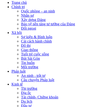
Trang chủ
Chính trị
Quốc phòng – an ninh
Nhân sự
Xây dựng Đảng
Bảo vệ nền tảng tư tưởng của Đảng
Đối ngoại
Xã hội
Sự kiện & Bình luận
Cải cách hành chính
Đô thị
Giao thông
Tuổi trẻ cuộc sống
Bút Sài Gòn
Tin buồn
Môi trường
Pháp luật
An ninh - trật tự
Câu chuyện Pháp luật
Kinh tế
Thị trường
Địa ốc
Tài chính- Chứng khoán
Du lịch
Đầu tư