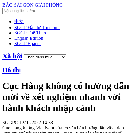
BÁO SÀI GÒN GIẢI PHÓNG
中文
SGGP Đầu tư Tài chính
SGGP Thể Thao
English Edition
SGGP Epaper
Xã hội
Đô thị
Cục Hàng không có hướng dẫn
mới về xét nghiệm nhanh với
hành khách nhập cảnh
SGGPO
12/01/2022 14:38
Cục Hàng không Việt Nam vừa có văn bản hướng dẫn việc triển