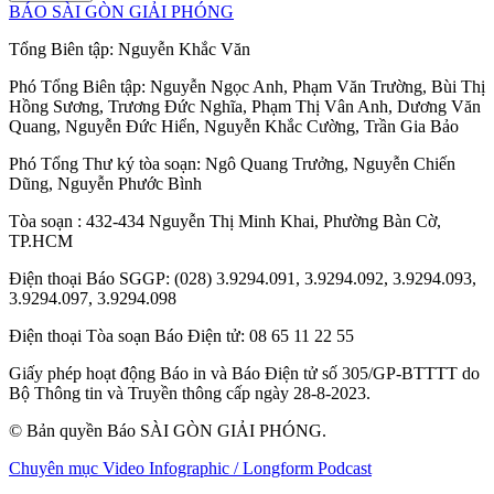
BÁO SÀI GÒN GIẢI PHÓNG
Tổng Biên tập:
Nguyễn Khắc Văn
Phó Tổng Biên tập:
Nguyễn Ngọc Anh
,
Phạm Văn Trường
,
Bùi Thị
Hồng Sương
,
Trương Đức Nghĩa
,
Phạm Thị Vân Anh
,
Dương Văn
Quang
,
Nguyễn Đức Hiển
,
Nguyễn Khắc Cường
,
Trần Gia Bảo
Phó Tổng Thư ký tòa soạn:
Ngô Quang Trưởng
,
Nguyễn Chiến
Dũng
,
Nguyễn Phước Bình
Tòa soạn
: 432-434 Nguyễn Thị Minh Khai, Phường Bàn Cờ,
TP.HCM
Điện thoại Báo SGGP
: (028) 3.9294.091, 3.9294.092, 3.9294.093,
3.9294.097, 3.9294.098
Điện thoại Tòa soạn Báo Điện tử
: 08 65 11 22 55
Giấy phép hoạt động Báo in và Báo Điện tử số 305/GP-BTTTT do
Bộ Thông tin và Truyền thông cấp ngày 28-8-2023.
© Bản quyền Báo SÀI GÒN GIẢI PHÓNG.
Chuyên mục
Video
Infographic / Longform
Podcast