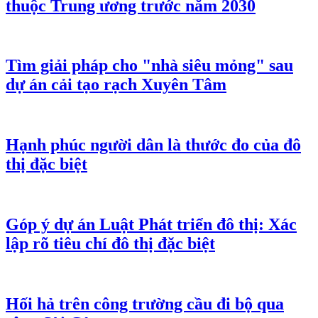
thuộc Trung ương trước năm 2030
Tìm giải pháp cho "nhà siêu mỏng" sau
dự án cải tạo rạch Xuyên Tâm
Hạnh phúc người dân là thước đo của đô
thị đặc biệt
Góp ý dự án Luật Phát triển đô thị: Xác
lập rõ tiêu chí đô thị đặc biệt
Hối hả trên công trường cầu đi bộ qua