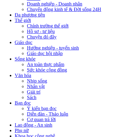
Doanh nghiệp - Doanh nhân
Chuyển động kinh tế & Đời sống 24H
Đa phương tiện
Thế giới
Chính trường thế giới
Hồ sơ - tư liệu
Chuyện đó đây
Giáo dục
Hướng nghiệp - tuyển sinh
Giáo dục hội nhập
Sống khỏe
An toàn thực phẩm
Sức khỏe cộng đồng
Văn hóa
Nhịp sống
Nhân vật
Giải trí
Sách
Bạn đọc
Ý kiến bạn đọc
Diễn đàn - Thảo luận
Cơ quan trả lời
Lao động - An sinh
Phụ nữ
Khoa học công nghệ