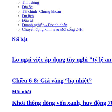
Thị trường
Địa ốc
Tài chính- Chứng khoán
Du lịch
Đầu tư
Doanh nghiệp - Doanh nhân
Chuyển động kinh tế & Đời sống 24H
Nổi bật
Lo ngại việc áp dụng tùy nghi "tỷ lệ a
Chiều 6-8: Giá vàng “hạ nhiệt”
Mới nhất
Khơi thông dòng vốn xanh, huy động 7