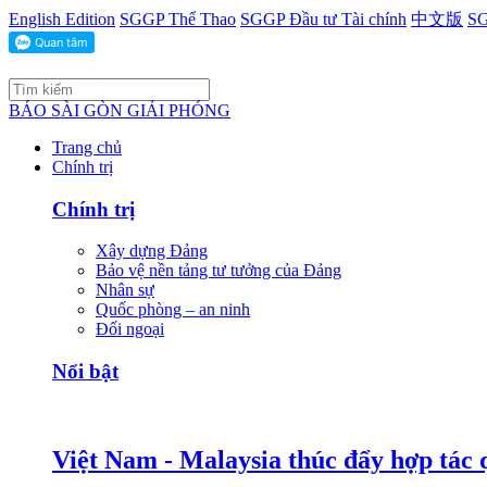
English Edition
SGGP Thể Thao
SGGP Đầu tư Tài chính
中文版
SG
BÁO SÀI GÒN GIẢI PHÓNG
Trang chủ
Chính trị
Chính trị
Xây dựng Đảng
Bảo vệ nền tảng tư tưởng của Đảng
Nhân sự
Quốc phòng – an ninh
Đối ngoại
Nổi bật
Việt Nam - Malaysia thúc đẩy hợp tác 