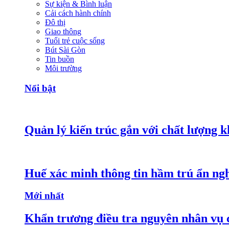
Sự kiện & Bình luận
Cải cách hành chính
Đô thị
Giao thông
Tuổi trẻ cuộc sống
Bút Sài Gòn
Tin buồn
Môi trường
Nổi bật
Quản lý kiến trúc gắn với chất lượng k
Huế xác minh thông tin hầm trú ẩn nghi 
Mới nhất
Khẩn trương điều tra nguyên nhân vụ 