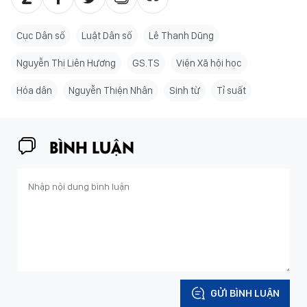
Cục Dân số
Luật Dân số
Lê Thanh Dũng
Nguyễn Thị Liên Hương
GS.TS
Viện Xã hội học
Hóa dân
Nguyễn Thiện Nhân
Sinh từ
Tỉ suất
BÌNH LUẬN
GỬI BÌNH LUẬN