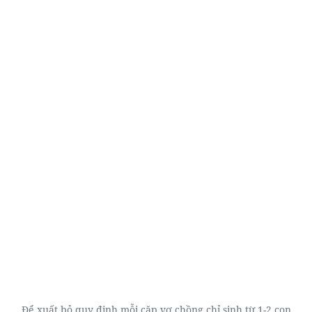
Để xuất bỏ quy định mỗi cặp vợ chồng chỉ sinh từ 1-2 con