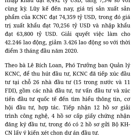
nhập khẩu đạt 8,492 tỷ USD, tăng 7,5% so với
cùng kỳ. Lũy kế đến nay, giá trị sản xuất sản
phẩm của KCNC đạt 74,359 tỷ USD, trong đó giá
trị xuất khẩu đạt 70,256 tỷ USD và nhập khẩu
đạt 63,800 tỷ USD. Giải quyết việc làm cho
42.246 lao động, giảm 3.426 lao động so với thời
điểm 3 tháng đầu năm 2020.
Theo bà Lê Bích Loan, Phó Trưởng ban Quản lý
KCNC, để thu hút đầu tư, KCNC đã tiếp xúc đầu
tư tại chỗ 26 nhà đầu tư (15 trong nước và 11
FDI), gồm các nhà đầu tư, tư vấn đầu tư và xúc
tiến đầu tư quốc tế đến tìm hiểu thông tin, cơ
hội đầu tư, hợp tác. Tiếp nhận 12 hồ sơ giải
trình công nghệ, 4 hồ sơ cấp giấy chứng nhận
đăng ký đầu tư, trong đó có 2 hồ sơ gửi Bộ KH-
CN lấy ý kiến xét chọn dự án đầu tư.