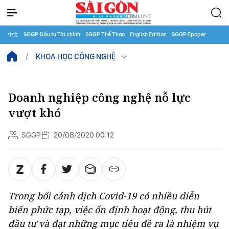
中文
SGGP Đầu tư Tài chính
SGGP Thể Thao
English Edition
SGGP Epaper
KHOA HỌC CÔNG NGHỆ
Doanh nghiệp công nghệ nỗ lực
vượt khó
SGGP
20/08/2020 00:12
Trong bối cảnh dịch Covid-19 có nhiều diễn
biến phức tạp, việc ổn định hoạt động, thu hút
đầu tư và đạt những mục tiêu đề ra là nhiệm vụ