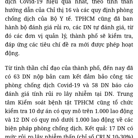
dịch Covid-19 hiệu quả nhất, theo tinh thần
hướng dẫn của Chỉ thị 16 và các quy định phòng
chống dịch của Bộ Y tế. TPHCM cũng đã ban
hành bộ đánh giá rủi ro, các DN tự đánh giá, từ
đó các đơn vị quản lý, thành phố sẽ kiểm tra,
đáp ứng các tiêu chí đề ra mới được phép hoạt
động.
Từ tinh thần chỉ đạo của thành phố, đến nay đã
có 63 DN nộp bản cam kết đảm bảo công tác
phòng chống dịch Covid-19 và 58 DN báo cáo
đánh giá tính rủi ro lây nhiễm tại DN. Trung
tâm Kiểm soát bệnh tật TPHCM cũng tổ chức
kiểm tra 10 dự án có quy mô trên 1.000 lao động
và 12 DN có quy mô dưới 1.000 lao động về các
biện pháp phòng chống dịch. Kết quả: 17 DN có
mức rủi ro lây nhiễm thấp (chỉ số CRLN 10-30%)