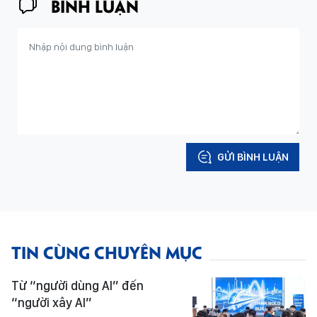
BÌNH LUẬN
GỬI BÌNH LUẬN
TIN CÙNG CHUYÊN MỤC
Từ “người dùng AI” đến
“người xây AI”