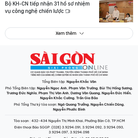
Bộ KH-CN tiếp nhận 31 hồ sơ nhiệm
vụ công nghệ chiến lược
Xem thêm
Tổng Biên tập:
Nguyễn Khắc Văn
Phó Tổng Biên tập:
Nguyễn Ngọc Anh
,
Phạm Văn Trường
,
Bùi Thị Hồng Sương
,
Trương Đức Nghĩa
,
Phạm Thị Vân Anh
,
Dương Văn Quang
,
Nguyễn Đức Hiển
,
Nguyễn Khắc Cường
,
Trần Gia Bảo
Phó Tổng Thư ký tòa soạn:
Ngô Quang Trưởng
,
Nguyễn Chiến Dũng
,
Nguyễn Phước Bình
Tòa soạn
: 432-434 Nguyễn Thị Minh Khai, Phường Bàn Cờ, TP.HCM
Điện thoại Báo SGGP
: (028) 3.9294.091, 3.9294.092, 3.9294.093,
3.9294.097, 3.9294.098