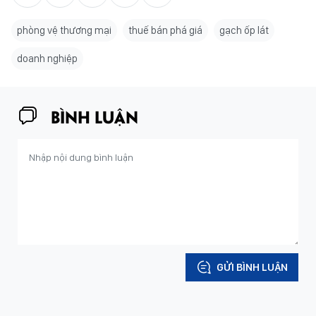
phòng vệ thương mại
thuế bán phá giá
gạch ốp lát
doanh nghiệp
BÌNH LUẬN
GỬI BÌNH LUẬN