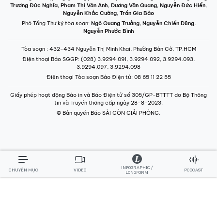
Trương Đức Nghĩa
,
Phạm Thị Vân Anh
,
Dương Văn Quang
,
Nguyễn Đức Hiển
,
Nguyễn Khắc Cường
,
Trần Gia Bảo
Phó Tổng Thư ký tòa soạn:
Ngô Quang Trưởng
,
Nguyễn Chiến Dũng
,
Nguyễn Phước Bình
Tòa soạn
: 432-434 Nguyễn Thị Minh Khai, Phường Bàn Cờ, TP.HCM
Điện thoại Báo SGGP
: (028) 3.9294.091, 3.9294.092, 3.9294.093,
3.9294.097, 3.9294.098
Điện thoại Tòa soạn Báo Điện tử
: 08 65 11 22 55
Giấy phép hoạt động Báo in và Báo Điện tử số 305/GP-BTTTT do Bộ Thông
tin và Truyền thông cấp ngày 28-8-2023.
© Bản quyền Báo SÀI GÒN GIẢI PHÓNG.
INFOGRAPHIC /
CHUYÊN MỤC
VIDEO
PODCAST
LONGFORM