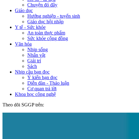
Chuyện đó đây
Giáo dục
Hướng nghiệp - tuyển sinh
Giáo dục hội nhập
Y tế - Sức khỏe
An toàn thực phẩm
Sức khỏe cộng đồng
Văn hóa
Nhịp sống
Nhân vật
Giải trí
Sách
Nhịp cầu bạn đọc
Ý kiến bạn đọc
Diễn đàn - Thảo luận
Cơ quan trả lời
Khoa học công nghệ
Theo dõi SGGP trên: