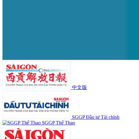
中文版
SGGP Đầu tư Tài chính
SGGP Thể Thao