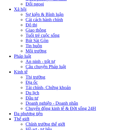
Đối ngoại
Xã hội
Sự kiện & Bình luận
Cải cách hành chính
Đô thị
Giao thông
Tuổi trẻ cuộc sống
Bút Sài Gòn
Tin buồn
Môi trường
Pháp luật
An ninh - trật tự
Câu chuyện Pháp luật
Kinh tế
Thị trường
Địa ốc
Tài chính- Chứng khoán
Du lịch
Đầu tư
Doanh nghiệp - Doanh nhân
Chuyển động kinh tế & Đời sống 24H
Đa phương tiện
Thế giới
Chính trường thế giới
Hồ sơ - tư liệu