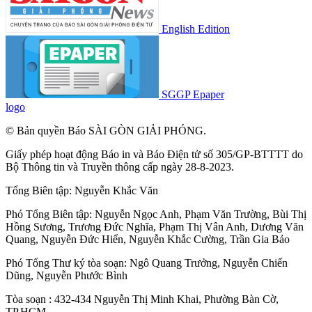
English Edition
SGGP Epaper
logo
© Bản quyền Báo SÀI GÒN GIẢI PHÓNG.
Giấy phép hoạt động Báo in và Báo Điện tử số 305/GP-BTTTT do
Bộ Thông tin và Truyền thông cấp ngày 28-8-2023.
Tổng Biên tập:
Nguyễn Khắc Văn
Phó Tổng Biên tập:
Nguyễn Ngọc Anh
,
Phạm Văn Trường
,
Bùi Thị
Hồng Sương
,
Trương Đức Nghĩa
,
Phạm Thị Vân Anh
,
Dương Văn
Quang
,
Nguyễn Đức Hiển
,
Nguyễn Khắc Cường
,
Trần Gia Bảo
Phó Tổng Thư ký tòa soạn:
Ngô Quang Trưởng
,
Nguyễn Chiến
Dũng
,
Nguyễn Phước Bình
Tòa soạn : 432-434 Nguyễn Thị Minh Khai, Phường Bàn Cờ,
TP.HCM