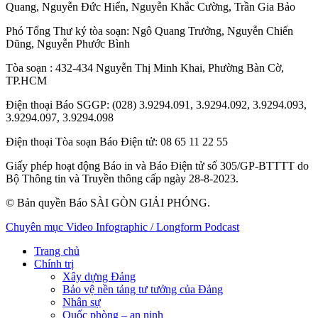
Quang
,
Nguyễn Đức Hiển
,
Nguyễn Khắc Cường
,
Trần Gia Bảo
Phó Tổng Thư ký tòa soạn:
Ngô Quang Trưởng
,
Nguyễn Chiến
Dũng
,
Nguyễn Phước Bình
Tòa soạn
: 432-434 Nguyễn Thị Minh Khai, Phường Bàn Cờ,
TP.HCM
Điện thoại Báo SGGP
: (028) 3.9294.091, 3.9294.092, 3.9294.093,
3.9294.097, 3.9294.098
Điện thoại Tòa soạn Báo Điện tử
: 08 65 11 22 55
Giấy phép hoạt động Báo in và Báo Điện tử số 305/GP-BTTTT do
Bộ Thông tin và Truyền thông cấp ngày 28-8-2023.
© Bản quyền Báo SÀI GÒN GIẢI PHÓNG.
Chuyên mục
Video
Infographic / Longform
Podcast
Trang chủ
Chính trị
Xây dựng Đảng
Bảo vệ nền tảng tư tưởng của Đảng
Nhân sự
Quốc phòng – an ninh