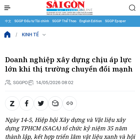
中文
SGGP Đầu tư Tài chính
SGGP Thể Thao
English Edition
SGGP Epaper
KINH TẾ
Doanh nghiệp xây dựng chịu áp lực
lớn khi thị trường chuyển đổi mạnh
SGGPO
14/05/2026 08:02
Ngày 14-5, Hiệp hội Xây dựng và Vật liệu xây
dựng TPHCM (SACA) tổ chức kỷ niệm 35 năm
thành lập, kết hợp triển lãm vật liệu xanh và hội