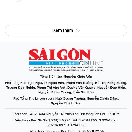
Phó Tổng Biên tập:
Nguyễn Ngọc Anh
,
Phạm Văn Trường
,
Bùi Thị Hồng Sương
,
Trương Đức Nghĩa
,
Phạm Thị Vân Anh
,
Dương Văn Quang
,
Nguyễn Đức Hiển
,
Nguyễn Khắc Cường
,
Trần Gia Bảo
Phó Tổng Thư ký tòa soạn:
Ngô Quang Trưởng
,
Nguyễn Chiến Dũng
,
Nguyễn Phước Bình
Tòa soạn
: 432-434 Nguyễn Thị Minh Khai, Phường Bàn Cờ, TP.HCM
Điện thoại Báo SGGP
: (028) 3.9294.091, 3.9294.092, 3.9294.093,
3.9294.097, 3.9294.098
Điện thoại Tòa soạn Báo Điện tử
: 08 65 11 22 55
Giấy phép hoạt động Báo in và Báo Điện tử số 305/GP-BTTTT do Bộ Thông
tin và Truyền thông cấp ngày 28-8-2023.
© Bản quyền Báo SÀI GÒN GIẢI PHÓNG.
INFOGRAPHIC /
CHUYÊN MỤC
VIDEO
PODCAST
LONGFORM