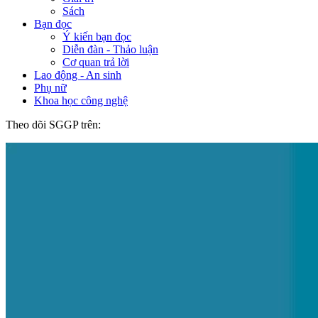
Sách
Bạn đọc
Ý kiến bạn đọc
Diễn đàn - Thảo luận
Cơ quan trả lời
Lao động - An sinh
Phụ nữ
Khoa học công nghệ
Theo dõi SGGP trên: