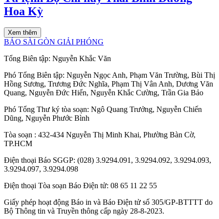
Hoa Kỳ
Xem thêm
BÁO SÀI GÒN GIẢI PHÓNG
Tổng Biên tập:
Nguyễn Khắc Văn
Phó Tổng Biên tập:
Nguyễn Ngọc Anh
,
Phạm Văn Trường
,
Bùi Thị
Hồng Sương
,
Trương Đức Nghĩa
,
Phạm Thị Vân Anh
,
Dương Văn
Quang
,
Nguyễn Đức Hiển
,
Nguyễn Khắc Cường
,
Trần Gia Bảo
Phó Tổng Thư ký tòa soạn:
Ngô Quang Trưởng
,
Nguyễn Chiến
Dũng
,
Nguyễn Phước Bình
Tòa soạn
: 432-434 Nguyễn Thị Minh Khai, Phường Bàn Cờ,
TP.HCM
Điện thoại Báo SGGP
: (028) 3.9294.091, 3.9294.092, 3.9294.093,
3.9294.097, 3.9294.098
Điện thoại Tòa soạn Báo Điện tử
: 08 65 11 22 55
Giấy phép hoạt động Báo in và Báo Điện tử số 305/GP-BTTTT do
Bộ Thông tin và Truyền thông cấp ngày 28-8-2023.