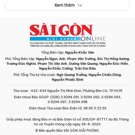
Xem thêm
Tổng Biên tập:
Nguyễn Khắc Văn
Phó Tổng Biên tập:
Nguyễn Ngọc Anh
,
Phạm Văn Trường
,
Bùi Thị Hồng Sương
,
Trương Đức Nghĩa
,
Phạm Thị Vân Anh
,
Dương Văn Quang
,
Nguyễn Đức Hiển
,
Nguyễn Khắc Cường
,
Trần Gia Bảo
Phó Tổng Thư ký tòa soạn:
Ngô Quang Trưởng
,
Nguyễn Chiến Dũng
,
Nguyễn Phước Bình
Tòa soạn
: 432-434 Nguyễn Thị Minh Khai, Phường Bàn Cờ, TP.HCM
Điện thoại Báo SGGP
: (028) 3.9294.091, 3.9294.092, 3.9294.093,
3.9294.097, 3.9294.098
Điện thoại Tòa soạn Báo Điện tử
: 08 65 11 22 55
Giấy phép hoạt động Báo in và Báo Điện tử số 305/GP-BTTTT do Bộ Thông
tin và Truyền thông cấp ngày 28-8-2023.
© Bản quyền Báo SÀI GÒN GIẢI PHÓNG.