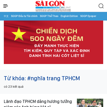
中文
SGGP Đầu tư Tài chính
SGGP Thể Thao
English Edition
SGGP Epaper
Từ khóa:
#nghĩa trang TPHCM
có
23
kết quả
Lãnh đạo TPHCM dâng hương tưởng