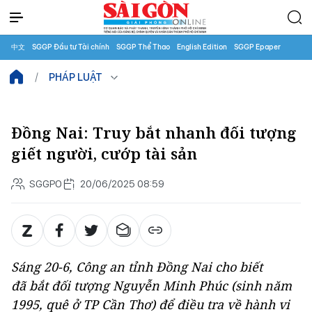
中文
SGGP Đầu tư Tài chính
SGGP Thể Thao
English Edition
SGGP Epaper
PHÁP LUẬT
Đồng Nai: Truy bắt nhanh đối tượng
giết người, cướp tài sản
SGGPO
20/06/2025 08:59
Sáng 20-6, Công an tỉnh Đồng Nai cho biết
đã bắt đối tượng Nguyễn Minh Phúc (sinh năm
1995, quê ở TP Cần Thơ) để điều tra về hành vi