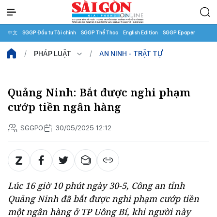
中文
SGGP Đầu tư Tài chính
SGGP Thể Thao
English Edition
SGGP Epaper
PHÁP LUẬT
AN NINH - TRẬT TỰ
Quảng Ninh: Bắt được nghi phạm
cướp tiền ngân hàng
SGGPO
30/05/2025 12:12
Lúc 16 giờ 10 phút ngày 30-5, Công an tỉnh
Quảng Ninh đã bắt được nghi phạm cướp tiền
một ngân hàng ở TP Uông Bí, khi người này