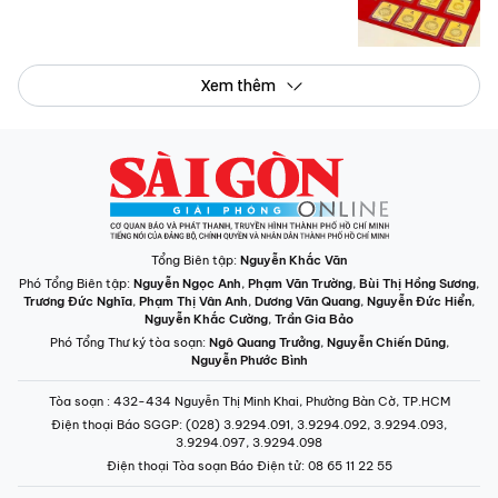
Xem thêm
Tổng Biên tập:
Nguyễn Khắc Văn
Phó Tổng Biên tập:
Nguyễn Ngọc Anh
,
Phạm Văn Trường
,
Bùi Thị Hồng Sương
,
Trương Đức Nghĩa
,
Phạm Thị Vân Anh
,
Dương Văn Quang
,
Nguyễn Đức Hiển
,
Nguyễn Khắc Cường
,
Trần Gia Bảo
Phó Tổng Thư ký tòa soạn:
Ngô Quang Trưởng
,
Nguyễn Chiến Dũng
,
Nguyễn Phước Bình
Tòa soạn
: 432-434 Nguyễn Thị Minh Khai, Phường Bàn Cờ, TP.HCM
Điện thoại Báo SGGP
: (028) 3.9294.091, 3.9294.092, 3.9294.093,
3.9294.097, 3.9294.098
Điện thoại Tòa soạn Báo Điện tử
: 08 65 11 22 55