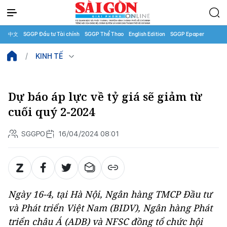
中文
SGGP Đầu tư Tài chính
SGGP Thể Thao
English Edition
SGGP Epaper
KINH TẾ
Dự báo áp lực về tỷ giá sẽ giảm từ
cuối quý 2-2024
SGGPO
16/04/2024 08:01
Ngày 16-4, tại Hà Nội, Ngân hàng TMCP Đầu tư
và Phát triển Việt Nam (BIDV), Ngân hàng Phát
triển châu Á (ADB) và NFSC đồng tổ chức hội