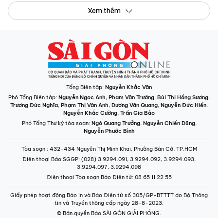
Xem thêm
Tổng Biên tập:
Nguyễn Khắc Văn
Phó Tổng Biên tập:
Nguyễn Ngọc Anh
,
Phạm Văn Trường
,
Bùi Thị Hồng Sương
,
Trương Đức Nghĩa
,
Phạm Thị Vân Anh
,
Dương Văn Quang
,
Nguyễn Đức Hiển
,
Nguyễn Khắc Cường
,
Trần Gia Bảo
Phó Tổng Thư ký tòa soạn:
Ngô Quang Trưởng
,
Nguyễn Chiến Dũng
,
Nguyễn Phước Bình
Tòa soạn
: 432-434 Nguyễn Thị Minh Khai, Phường Bàn Cờ, TP.HCM
Điện thoại Báo SGGP
: (028) 3.9294.091, 3.9294.092, 3.9294.093,
3.9294.097, 3.9294.098
Điện thoại Tòa soạn Báo Điện tử
: 08 65 11 22 55
Giấy phép hoạt động Báo in và Báo Điện tử số 305/GP-BTTTT do Bộ Thông
tin và Truyền thông cấp ngày 28-8-2023.
© Bản quyền Báo SÀI GÒN GIẢI PHÓNG.