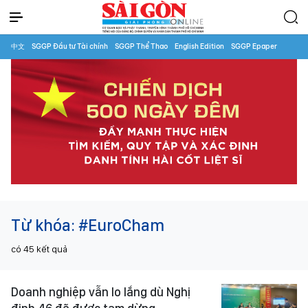
中文
SGGP Đầu tư Tài chính
SGGP Thể Thao
English Edition
SGGP Epaper
Từ khóa:
#EuroCham
có
45
kết quả
Doanh nghiệp vẫn lo lắng dù Nghị