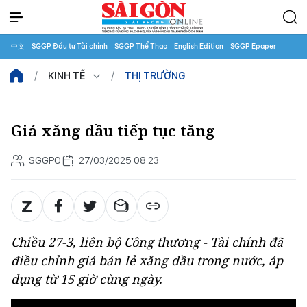
中文
SGGP Đầu tư Tài chính
SGGP Thể Thao
English Edition
SGGP Epaper
KINH TẾ
THỊ TRƯỜNG
Giá xăng dầu tiếp tục tăng
SGGPO
27/03/2025 08:23
Chiều 27-3, liên bộ Công thương - Tài chính đã
điều chỉnh giá bán lẻ xăng dầu trong nước, áp
dụng từ 15 giờ cùng ngày.