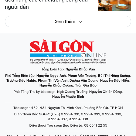
người dân
Xem thêm
Tổng Biên tập:
Nguyễn Khắc Văn
Phó Tổng Biên tập:
Nguyễn Ngọc Anh
,
Phạm Văn Trường
,
Bùi Thị Hồng Sương
,
Trương Đức Nghĩa
,
Phạm Thị Vân Anh
,
Dương Văn Quang
,
Nguyễn Đức Hiển
,
Nguyễn Khắc Cường
,
Trần Gia Bảo
Phó Tổng Thư ký tòa soạn:
Ngô Quang Trưởng
,
Nguyễn Chiến Dũng
,
Nguyễn Phước Bình
Tòa soạn
: 432-434 Nguyễn Thị Minh Khai, Phường Bàn Cờ, TP.HCM
Điện thoại Báo SGGP
: (028) 3.9294.091, 3.9294.092, 3.9294.093,
3.9294.097, 3.9294.098
Điện thoại Tòa soạn Báo Điện tử
: 08 65 11 22 55