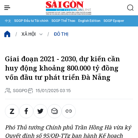
中文
SGGP Đầu tư Tài chính
SGGP Thể Thao
English Edition
SGGP Epaper
XÃ HỘI
ĐÔ THỊ
Giai đoạn 2021 - 2030, dự kiến cần
huy động khoảng 800.000 tỷ đồng
vốn đầu tư phát triển Đà Nẵng
SGGPO
15/01/2025 03:15
Phó Thủ tướng Chính phủ Trần Hồng Hà vừa ký
Quyết định số 95/QĐ-TTg ban hành Kế hoạch