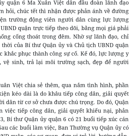
ủy quận 6 Ma Xuân Việt dẫn đầu đoàn lãnh đạo
 hỏi, chúc tết thì nhận được phản ánh về đường
iện trường động viên người dân cùng lực lượng
 UBND quận trực tiếp theo dõi, bằng mọi giá phải
thống cống thoát trong đêm. Nhờ sự lãnh đạo, chỉ
ịp thời của Bí thư Quận ủy và Chủ tịch UBND quận
c khắc phục thành công sự cố. Kế đó, lực lượng y
vệ sinh, trả lại môi trường sạch, đẹp để người
uân Việt chia sẻ thêm, qua nắm tình hình, phần
kiện kéo dài là do khâu tiếp công dân, giải quyết
ời dân từ cơ sở chưa được chú trọng. Do đó, Quận
việc tiếp công dân, giải quyết khiếu nại, phản
, Bí thư Quận ủy quận 6 có 21 buổi tiếp xúc cán
 Sau các buổi làm việc, Ban Thường vụ Quận ủy có