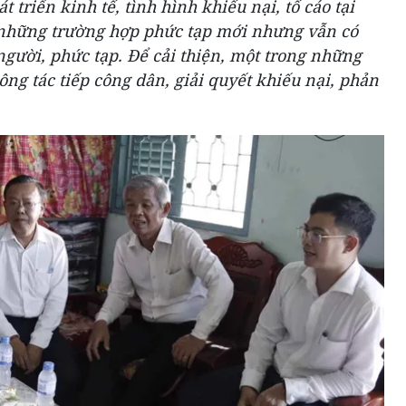
 triển kinh tế, tình hình khiếu nại, tố cáo tại
những trường hợp phức tạp mới nhưng vẫn có
người, phức tạp. Để cải thiện, một trong những
ông tác tiếp công dân, giải quyết khiếu nại, phản