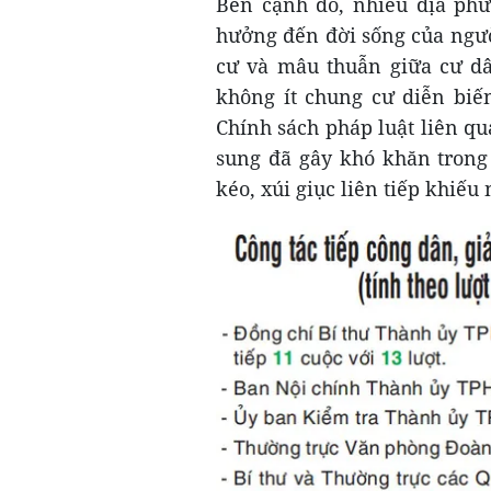
Bên cạnh đó, nhiều địa phư
hưởng đến đời sống của ngườ
cư và mâu thuẫn giữa cư dân
không ít chung cư diễn biến
Chính sách pháp luật liên qu
sung đã gây khó khăn trong 
kéo, xúi giục liên tiếp khiếu