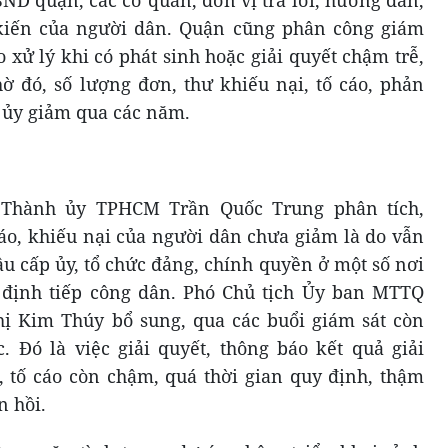
ND quận, các cơ quan, đơn vị trả lời, hướng dẫn,
kiến của người dân. Quận cũng phân công giám
ạo xử lý khi có phát sinh hoặc giải quyết chậm trễ,
hờ đó, số lượng đơn, thư khiếu nại, tố cáo, phản
 ủy giảm qua các năm.
 Thành ủy TPHCM Trần Quốc Trung phân tích,
áo, khiếu nại của người dân chưa giảm là do vẫn
u cấp ủy, tổ chức đảng, chính quyền ở một số nơi
định tiếp công dân. Phó Chủ tịch Ủy ban MTTQ
 Kim Thúy bổ sung, qua các buổi giám sát còn
 Đó là việc giải quyết, thông báo kết quả giải
, tố cáo còn chậm, quá thời gian quy định, thậm
n hồi.