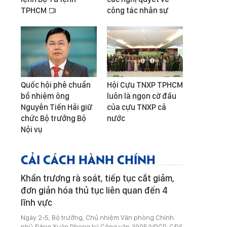
TPHCM
công tác nhân sự
Quốc hội phê chuẩn
Hội Cựu TNXP TPHCM
bổ nhiệm ông
luôn là ngọn cờ đầu
Nguyễn Tiến Hải giữ
của cựu TNXP cả
chức Bộ trưởng Bộ
nước
Nội vụ
CẢI CÁCH HÀNH CHÍNH
Khẩn trương rà soát, tiếp tục cắt giảm,
đơn giản hóa thủ tục liên quan đến 4
lĩnh vực
Ngày 2-5, Bộ trưởng, Chủ nhiệm Văn phòng Chính
phủ Đặng Xuân Phong ký Công văn 3905/VPCP-CĐS