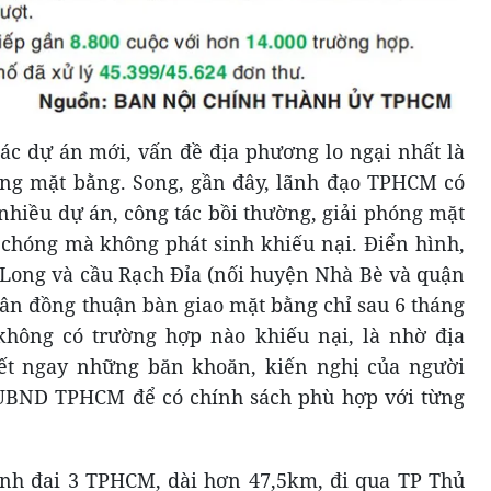
các dự án mới, vấn đề địa phương lo ngại nhất là
óng mặt bằng. Song, gần đây, lãnh đạo TPHCM có
 nhiều dự án, công tác bồi thường, giải phóng mặt
chóng mà không phát sinh khiếu nại. Điển hình,
Long và cầu Rạch Đỉa (nối huyện Nhà Bè và quận
dân đồng thuận bàn giao mặt bằng chỉ sau 6 tháng
 không có trường hợp nào khiếu nại, là nhờ địa
ết ngay những băn khoăn, kiến nghị của người
UBND TPHCM để có chính sách phù hợp với từng
nh đai 3 TPHCM, dài hơn 47,5km, đi qua TP Thủ