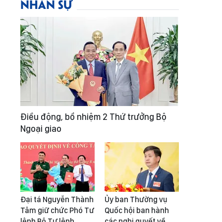
NHÂN SỰ
Điều động, bổ nhiệm 2 Thứ trưởng Bộ
Ngoại giao
Đại tá Nguyễn Thành
Ủy ban Thường vụ
Tâm giữ chức Phó Tư
Quốc hội ban hành
lệnh Bộ Tư lệnh
các nghị quyết về