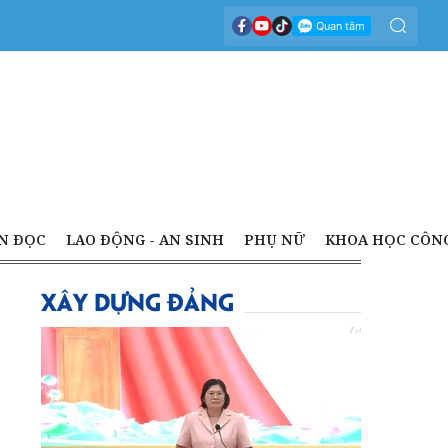
N ĐỌC
LAO ĐỘNG - AN SINH
PHỤ NỮ
KHOA HỌC CÔN
XÂY DỰNG ĐẢNG