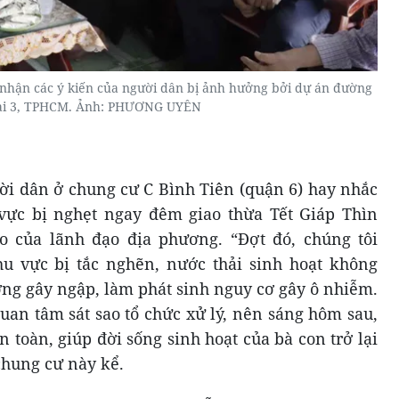
 nhận các ý kiến của người dân bị ảnh hưởng bởi dự án đường
ai 3, TPHCM. Ảnh: PHƯƠNG UYÊN
ười dân ở chung cư C Bình Tiên (quận 6) hay nhắc
vực bị nghẹt ngay đêm giao thừa Tết Giáp Thìn
o của lãnh đạo địa phương. “Đợt đó, chúng tôi
hu vực bị tắc nghẽn, nước thải sinh hoạt không
ờng gây ngập, làm phát sinh nguy cơ gây ô nhiễm.
an tâm sát sao tổ chức xử lý, nên sáng hôm sau,
 toàn, giúp đời sống sinh hoạt của bà con trở lại
chung cư này kể.