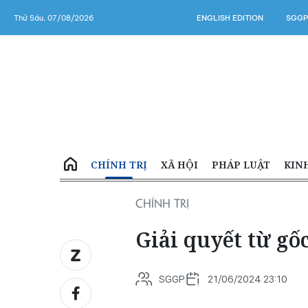
Thứ Sáu, 07/08/2026
ENGLISH EDITION
SGGP
CHÍNH TRỊ
XÃ HỘI
PHÁP LUẬT
KIN
CHÍNH TRỊ
Giải quyết từ g
SGGP
21/06/2024 23:10