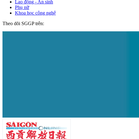
Lao động - An sinh
Phụ nữ
Khoa học công nghệ
Theo dõi SGGP trên: