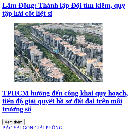
Lâm Đồng: Thành lập Đội tìm kiếm, quy
tập hài cốt liệt sĩ
TPHCM hướng đến công khai quy hoạch,
tiến độ giải quyết hồ sơ đất đai trên môi
trường số
Xem thêm
BÁO SÀI GÒN GIẢI PHÓNG