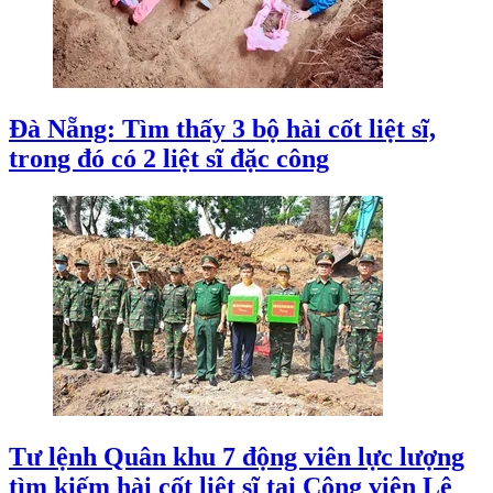
Đà Nẵng: Tìm thấy 3 bộ hài cốt liệt sĩ,
trong đó có 2 liệt sĩ đặc công
Tư lệnh Quân khu 7 động viên lực lượng
tìm kiếm hài cốt liệt sĩ tại Công viên Lê