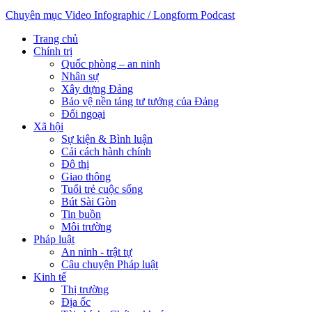
Chuyên mục
Video
Infographic / Longform
Podcast
Trang chủ
Chính trị
Quốc phòng – an ninh
Nhân sự
Xây dựng Đảng
Bảo vệ nền tảng tư tưởng của Đảng
Đối ngoại
Xã hội
Sự kiện & Bình luận
Cải cách hành chính
Đô thị
Giao thông
Tuổi trẻ cuộc sống
Bút Sài Gòn
Tin buồn
Môi trường
Pháp luật
An ninh - trật tự
Câu chuyện Pháp luật
Kinh tế
Thị trường
Địa ốc