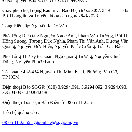
© Bản quyền Báo SÀI GÒN GIẢI PHÓNG.
Giấy phép hoạt động Báo in và Báo Điện tử số 305/GP-BTTTT do
Bộ Thông tin và Truyền thông cấp ngày 28-8-2023.
Tổng Biên tập:
Nguyễn Khắc Văn
Phó Tổng Biên tập:
Nguyễn Ngọc Anh
,
Phạm Văn Trường
,
Bùi Thị
Hồng Sương
,
Trương Đức Nghĩa
,
Phạm Thị Vân Anh
,
Dương Văn
Quang
,
Nguyễn Đức Hiển
,
Nguyễn Khắc Cường
,
Trần Gia Bảo
Phó Tổng Thư ký tòa soạn:
Ngô Quang Trưởng
,
Nguyễn Chiến
Dũng
,
Nguyễn Phước Bình
Tòa soạn : 432-434 Nguyễn Thị Minh Khai, Phường Bàn Cờ,
TP.HCM
Điện thoại Báo SGGP: (028) 3.9294.091, 3.9294.092, 3.9294.093,
3.9294.097, 3.9294.098
Điện thoại Tòa soạn Báo Điện tử: 08 65 11 22 55
Liên hệ quảng cáo :
08 65 11 22 55
sggponline@sggp.org.vn