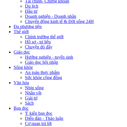
Tài chính- Chứng khoán
Du lịch
Đầu tư
Doanh nghiệp - Doanh nhân
Chuyển động kinh tế & Đời sống 24H
Đa phương tiện
Thế giới
Chính trường thế giới
Hồ sơ - tư liệu
Chuyện đó đây
Giáo dục
Hướng nghiệp - tuyển sinh
Giáo dục hội nhập
Sống khỏe
An toàn thực phẩm
Sức khỏe cộng đồng
Văn hóa
Nhịp sống
Nhân vật
Giải trí
Sách
Bạn đọc
Ý kiến bạn đọc
Diễn đàn - Thảo luận
Cơ quan trả lời