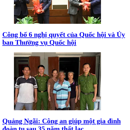
Công bố 6 nghị quyết của Quốc hội và Ủy
ban Thường vụ Quốc hội
Quảng Ngãi: Công an giúp một gia đình
đoàn tụ sau 35 năm thất lạc