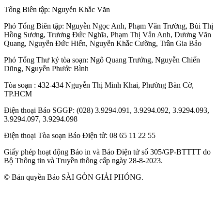
Tổng Biên tập:
Nguyễn Khắc Văn
Phó Tổng Biên tập:
Nguyễn Ngọc Anh
,
Phạm Văn Trường
,
Bùi Thị
Hồng Sương
,
Trương Đức Nghĩa
,
Phạm Thị Vân Anh
,
Dương Văn
Quang
,
Nguyễn Đức Hiển
,
Nguyễn Khắc Cường
,
Trần Gia Bảo
Phó Tổng Thư ký tòa soạn:
Ngô Quang Trưởng
,
Nguyễn Chiến
Dũng
,
Nguyễn Phước Bình
Tòa soạn
: 432-434 Nguyễn Thị Minh Khai, Phường Bàn Cờ,
TP.HCM
Điện thoại Báo SGGP
: (028) 3.9294.091, 3.9294.092, 3.9294.093,
3.9294.097, 3.9294.098
Điện thoại Tòa soạn Báo Điện tử
: 08 65 11 22 55
Giấy phép hoạt động Báo in và Báo Điện tử số 305/GP-BTTTT do
Bộ Thông tin và Truyền thông cấp ngày 28-8-2023.
© Bản quyền Báo SÀI GÒN GIẢI PHÓNG.