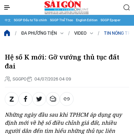
中文
SGGP Đầu tư Tài chính
SGGP Thể Thao
English Edition
SGGP Epaper
ĐA PHƯƠNG TIỆN
VIDEO
TIN NÓNG TR
Hệ số K mới: Gỡ vướng thủ tục đất
đai
SGGPO
04/07/2026 04:09
Những ngày đầu sau khi TPHCM áp dụng quy
định mới về hệ số điều chỉnh giá đất, nhiều
người dân đến tìm hiểu những thủ tục liên