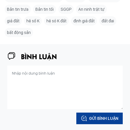
Bản tin trưa
Bản tin tối
SGGP
An ninh trật tự
giá đất
hệ số K
hệ só K đất
định giá đẩt
đất đai
bất động sản
BÌNH LUẬN
GỬI BÌNH LUẬN