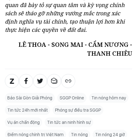
quan đã bày tỏ sự quan tâm và kỳ vọng chính
sách sẽ tháo gỡ những vướng mắc trong xác
định nghĩa vụ tài chính, tạo thuận lợi hơn khi
thực hiện các quyền về đất đai.
LÊ THOA - SONG MAI - CẨM NƯƠNG -
THANH CHIÊU
Báo Sài Gòn Giải Phóng
SGGP Online
Tin nóng hôm nay
Tin tức 24h mới nhất
Phóng sự điều tra SGGP
Vụ án chấn động
Tin tức an ninh hình sự
Điểm nóng chính trị Việt Nam
Tin nóng
Tin nóng 24 giờ