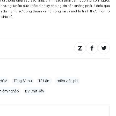
i đi thông điệp sâu sắc rằng: chính sách phải bắt nguồn từ con người,
 bền vững. Khám sức khỏe định kỳ cho người dân không phải là điều quá
rị đủ mạnh, sự đồng thuận xã hội rộng rãi và một lộ trình thực hiện rõ
 chia sẻ.
PHCM
Tổng Bí thư
Tô Lâm
miễn viện phí
hiểm nghèo
BV Chợ Rẫy