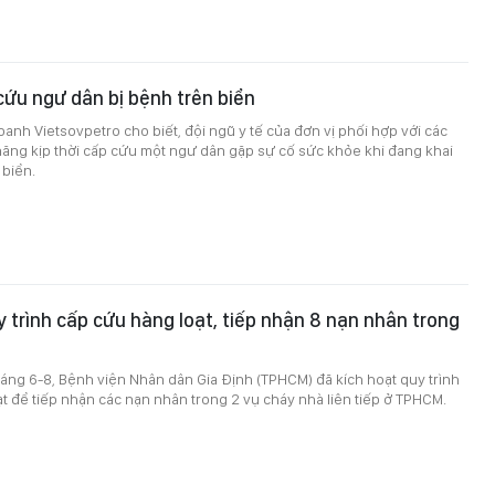
 cứu ngư dân bị bệnh trên biển
oanh Vietsovpetro cho biết, đội ngũ y tế của đơn vị phối hợp với các
ăng kịp thời cấp cứu một ngư dân gặp sự cố sức khỏe khi đang khai
 biển.
y trình cấp cứu hàng loạt, tiếp nhận 8 nạn nhân trong
sáng 6-8, Bệnh viện Nhân dân Gia Định (TPHCM) đã kích hoạt quy trình
t để tiếp nhận các nạn nhân trong 2 vụ cháy nhà liên tiếp ở TPHCM.