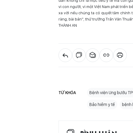
dân không chỉ là mục tiêu y tế mà còn gử
vì con người, vì một Việt Nam phát triển
xa vời nếu chúng ta có quyết tâm chính t
ràng, bài bản”, thứ trưởng Trần Văn Thuấn
THÀNH AN
TỪ KHÓA
Bệnh viện Ung bướu T
Bảo hiểm y tế
bệnh 