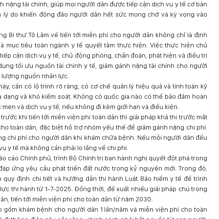
nh nặng tài chính, giúp mọi người dân được tiếp cận dịch vụ y tế cơ bản
à lý do khiến đông đảo người dân hết sức mong chờ và kỳ vọng vào
ng Bí thư Tô Lâm về tiến tới miễn phí cho người dân không chỉ là định
à mục tiêu toàn ngành y tế quyết tâm thực hiện. Việc thực hiện chủ
tiếp cận dịch vụ y tế, chủ động phòng, chẩn đoán, phát hiện và điều trị
 dụng tối ưu nguồn tài chính y tế, giảm gánh nặng tài chính cho người
ất lượng nguồn nhân lực.
y, cần có lộ trình rõ ràng, có cơ chế quản lý hiệu quả và tính toán kỹ
 đa dạng và khó kiểm soát. Không có quốc gia nào có thể bảo đảm hoàn
ốc men và dịch vụ y tế, nếu không đi kèm giới hạn và điều kiện.
ước khi tiến tới miễn viện phí toàn dân thì giải pháp khả thi trước mắt
 cho toàn dân, đặc biệt hỗ trợ nhóm yếu thế để giảm gánh nặng chi phí.
ng chi phí cho người dân khi khám chữa bệnh. Nếu mỗi người dân đều
vụ y tế mà không cần phải lo lắng về chi phí.
o cáo Chính phủ, trình Bộ Chính trị ban hành nghị quyết đột phá trong
áp ứng yêu cầu phát triển đất nước trong kỷ nguyên mới. Trong đó,
quy định chi tiết và hướng dẫn thi hành Luật Bảo hiểm y tế để trình
lực thi hành từ 1-7-2025. Đồng thời, đề xuất nhiều giải pháp chú trọng
ân, tiến tới miễn viện phí cho toàn dân từ năm 2030.
o gồm khám bệnh cho người dân 1 lần/năm và miễn viện phí cho toàn