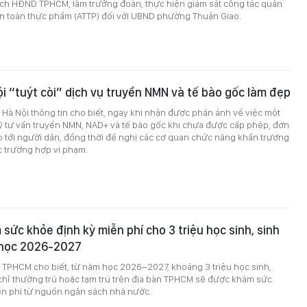
ịch HĐND TPHCM, làm trưởng đoàn, thực hiện giám sát công tác quản
an toàn thực phẩm (ATTP) đối với UBND phường Thuận Giao.
ội “tuýt còi” dịch vụ truyền NMN và tế bào gốc làm đẹp
ế Hà Nội thông tin cho biết, ngay khi nhận được phản ánh về việc một
ỹ tư vấn truyền NMN, NAD+ và tế bào gốc khi chưa được cấp phép, đơn
o tới người dân, đồng thời đề nghị các cơ quan chức năng khẩn trương
ác trường hợp vi phạm.
ức khỏe định kỳ miễn phí cho 3 triệu học sinh, sinh
 học 2026-2027
ế TPHCM cho biết, từ năm học 2026–2027, khoảng 3 triệu học sinh,
 chỉ thường trú hoặc tạm trú trên địa bàn TPHCM sẽ được khám sức
ễn phí từ nguồn ngân sách nhà nước.