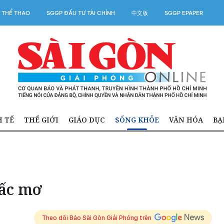
 THỂ THAO
SGGP ĐẦU TƯ TÀI CHÍNH
中文版
SGGP EPAPER
H TẾ
THẾ GIỚI
GIÁO DỤC
SỐNG KHỎE
VĂN HÓA
BẠ
iấc mơ
Theo dõi Báo Sài Gòn Giải Phóng trên