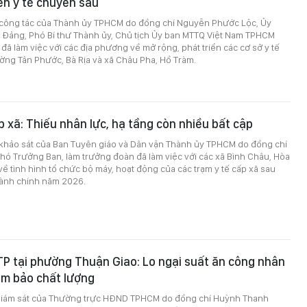
iển y tế chuyên sâu
 công tác của Thành ủy TPHCM do đồng chí Nguyễn Phước Lộc, Ủy
 Đảng, Phó Bí thư Thành ủy, Chủ tịch Ủy ban MTTQ Việt Nam TPHCM
đã làm việc với các địa phương về mở rộng, phát triển các cơ sở y tế
ờng Tân Phước, Bà Rịa và xã Châu Pha, Hồ Tràm.
p xã: Thiếu nhân lực, hạ tầng còn nhiều bất cập
 khảo sát của Ban Tuyên giáo và Dân vận Thành ủy TPHCM do đồng chí
hó Trưởng Ban, làm trưởng đoàn đã làm việc với các xã Bình Châu, Hòa
về tình hình tổ chức bộ máy, hoạt động của các trạm y tế cấp xã sau
hành chính năm 2026.
P tại phường Thuận Giao: Lo ngại suất ăn công nhân
ảm bảo chất lượng
giám sát của Thường trực HĐND TPHCM do đồng chí Huỳnh Thanh