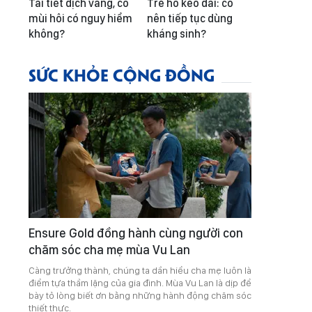
Tai tiết dịch vàng, có
Trẻ ho kéo dài: có
mùi hôi có nguy hiểm
nên tiếp tục dùng
không?
kháng sinh?
SỨC KHỎE CỘNG ĐỒNG
Ensure Gold đồng hành cùng người con
chăm sóc cha mẹ mùa Vu Lan
Càng trưởng thành, chúng ta dần hiểu cha mẹ luôn là
điểm tựa thầm lặng của gia đình. Mùa Vu Lan là dịp để
bày tỏ lòng biết ơn bằng những hành động chăm sóc
thiết thực.