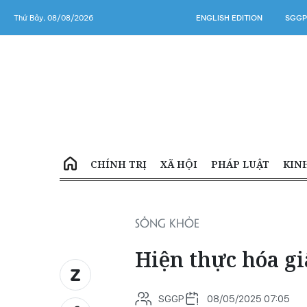
Thứ Bảy, 08/08/2026
ENGLISH EDITION
SGGP
CHÍNH TRỊ
XÃ HỘI
PHÁP LUẬT
KIN
SỐNG KHỎE
Hiện thực hóa g
SGGP
08/05/2025 07:05