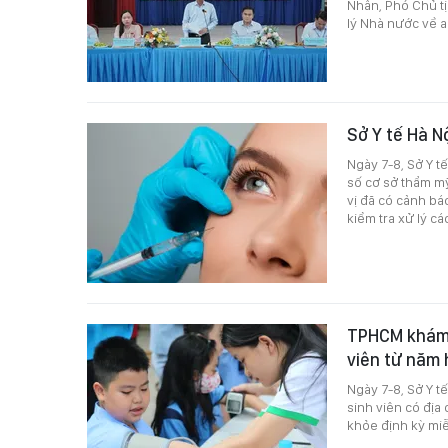
Nhân, Phó Chủ t
lý Nhà nước về 
Sở Y tế Hà N
Ngày 7-8, Sở Y t
số cơ sở thẩm m
vị đã có cảnh bá
kiểm tra xử lý c
TPHCM khám s
viên từ năm
Ngày 7-8, Sở Y t
sinh viên có địa
khỏe định kỳ mi