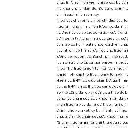
chữa trị. Việc miễn viện phí sẽ xóa bỏ gá
mà không phải đắn đo. Đó cũng chính l
chính sách nhân văn này.
Theo các chuyên gia y tế, chỉ đạo của Tổ
hướng mang tính chiến lược lâu dài mà l
trương này sẽ có tác động tích cực trong 
sớm bệnh tật, tăng hiệu quả điều trị, sử
dân, tạo cơ hội thoát nghèo, cải thiện ch
Tuy nhiên, để hiện thực hóa chủ trương nà
lưỡng về nguồn lực. Bởi chi phí y tế rất
toàn chi trả cho tất cả mọi loại bệnh, thu
Theo Thứ trưởng Bộ Y tế Trần Văn Thuấn, tr
là miễn phí cấp thẻ Bảo hiểm y tế (BHYT)
Hiện nay, BHYT đã giúp giảm bớt gánh nặ
có thẻ BHYT thì có thể tiếp cận được dịch 
Bộ Y tế cũng đang xây dựng dự thảo để bá
công tác chăm sóc sức khỏe nhân dân, đ
khẩn trương xây dựng dự thảo nghị định 
Chính phủ xem xét, ký ban hành, có hiệu 
phát triển y tế, chăm sóc sức khỏe nhân d
“2 định hướng mà Tổng Bí thư đưa ra ba