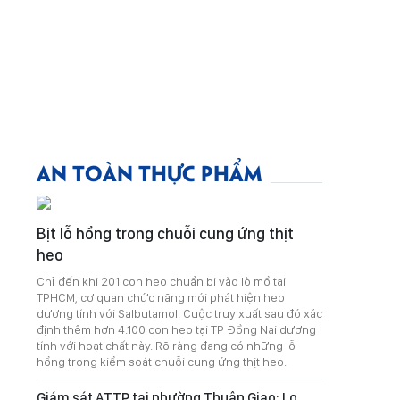
AN TOÀN THỰC PHẨM
Bịt lỗ hổng trong chuỗi cung ứng thịt
heo
Chỉ đến khi 201 con heo chuẩn bị vào lò mổ tại
TPHCM, cơ quan chức năng mới phát hiện heo
dương tính với Salbutamol. Cuộc truy xuất sau đó xác
định thêm hơn 4.100 con heo tại TP Đồng Nai dương
tính với hoạt chất này. Rõ ràng đang có những lỗ
hổng trong kiểm soát chuỗi cung ứng thịt heo.
Giám sát ATTP tại phường Thuận Giao: Lo