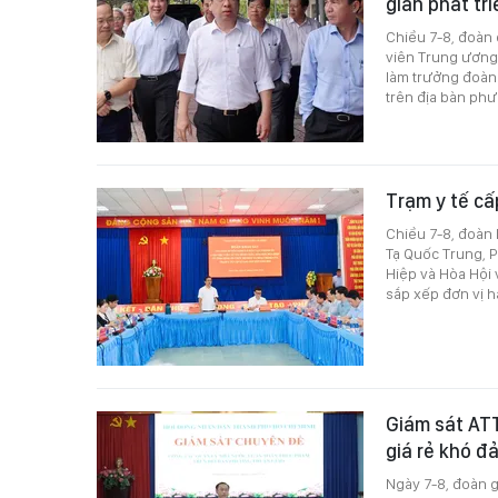
gian phát tr
Chiều 7-8, đoàn
viên Trung ương
làm trưởng đoàn 
trên địa bàn phư
Trạm y tế cấ
Chiều 7-8, đoàn
Tạ Quốc Trung, P
Hiệp và Hòa Hội 
sắp xếp đơn vị 
Giám sát ATT
giá rẻ khó đ
Ngày 7-8, đoàn 