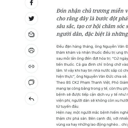
Đón nhận chủ trương miễn vi
cho rằng đây là bước đột phá
sâu sắc, tạo cơ hội chăm sóc
người dân, đặc biệt là nhữn
Đều đặn hàng tháng, ông Nguyễn Văn Đứ
thăm khám và nhận thuốc điều trị ung t
sau mỗi lần ông đến đợt hóa trị. “Cứ ngày
tiền thuốc. Cả gia đình chỉ trông chờ v
lắm. Vì vậy khi hay tin nhà nước sắp có c
hiện thực”, ông Nguyễn Văn Đức chia sẻ.
Theo BS CK2 Phạm Thanh Việt, Phó Giám
mang lại công bằng trong y tế, còn thu ph
bệnh sẽ được tiếp cận dịch vụ y tế như 
viện phí, người dân sẽ không còn xu hướ
từ tuyến đầu.
Hiện nay, một người mắc bệnh hiểm nghè
thậm chí phá sản. Bên cạnh đó, với nhiề
vùng xa hay những lao động nghèo… chi p