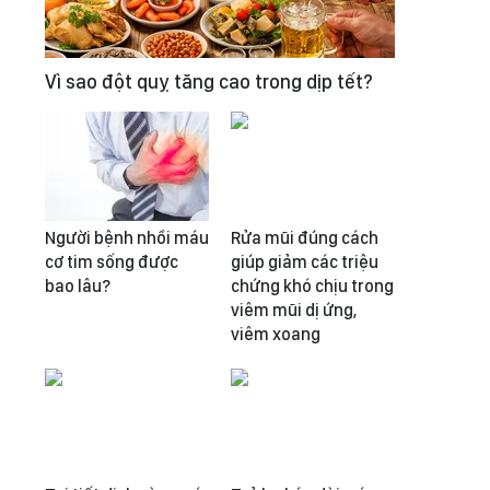
Vì sao đột quỵ tăng cao trong dịp tết?
Người bệnh nhồi máu
Rửa mũi đúng cách
cơ tim sống được
giúp giảm các triệu
bao lâu?
chứng khó chịu trong
viêm mũi dị ứng,
viêm xoang