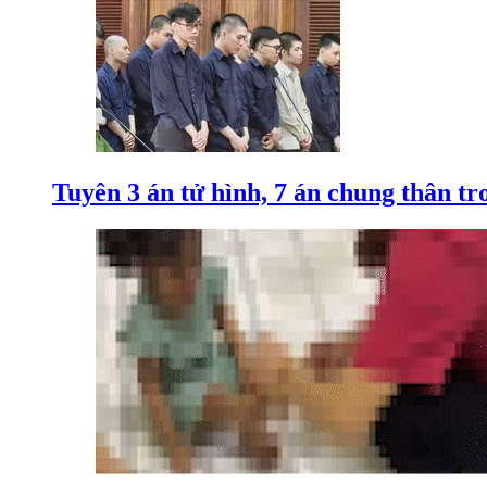
Tuyên 3 án tử hình, 7 án chung thân t