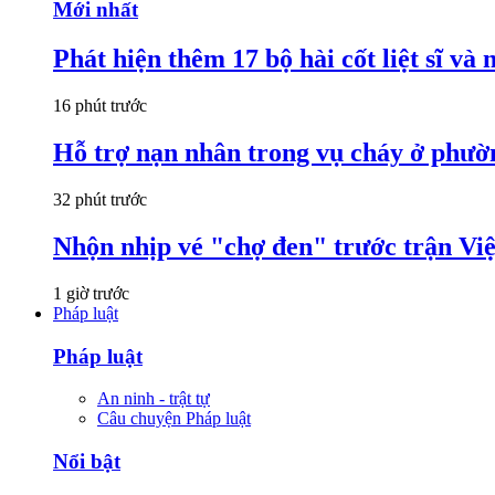
Mới nhất
Phát hiện thêm 17 bộ hài cốt liệt sĩ và 
16 phút trước
Hỗ trợ nạn nhân trong vụ cháy ở ph
32 phút trước
Nhộn nhịp vé "chợ đen" trước trận V
1 giờ trước
Pháp luật
Pháp luật
An ninh - trật tự
Câu chuyện Pháp luật
Nổi bật