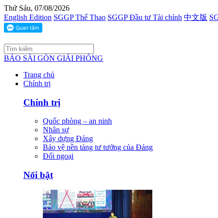
Thứ Sáu, 07/08/2026
English Edition
SGGP Thể Thao
SGGP Đầu tư Tài chính
中文版
SG
BÁO SÀI GÒN GIẢI PHÓNG
Trang chủ
Chính trị
Chính trị
Quốc phòng – an ninh
Nhân sự
Xây dựng Đảng
Bảo vệ nền tảng tư tưởng của Đảng
Đối ngoại
Nổi bật