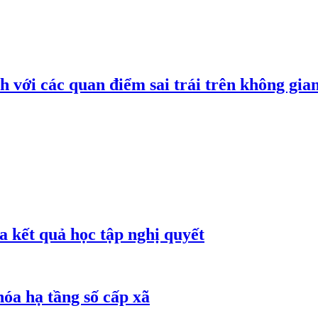
h với các quan điểm sai trái trên không gi
 kết quả học tập nghị quyết
óa hạ tầng số cấp xã