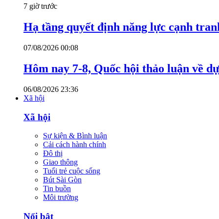
7 giờ trước
Hạ tầng quyết định năng lực cạnh tran
07/08/2026 00:08
Hôm nay 7-8, Quốc hội thảo luận về dự
06/08/2026 23:36
Xã hội
Xã hội
Sự kiện & Bình luận
Cải cách hành chính
Đô thị
Giao thông
Tuổi trẻ cuộc sống
Bút Sài Gòn
Tin buồn
Môi trường
Nổi bật