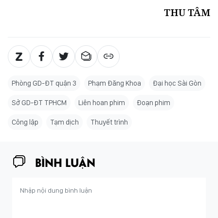
THU TÂM
Phòng GD-ĐT quận 3
Phạm Đăng Khoa
Đại học Sài Gòn
Sở GD-ĐT TPHCM
Liên hoan phim
Đoạn phim
Công lập
Tạm dịch
Thuyết trình
BÌNH LUẬN