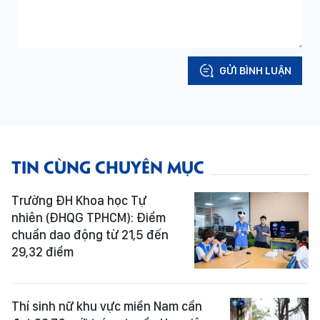
GỬI BÌNH LUẬN
TIN CÙNG CHUYÊN MỤC
Trường ĐH Khoa học Tự
nhiên (ĐHQG TPHCM): Điểm
chuẩn dao động từ 21,5 đến
29,32 điểm
Thí sinh nữ khu vực miền Nam cần