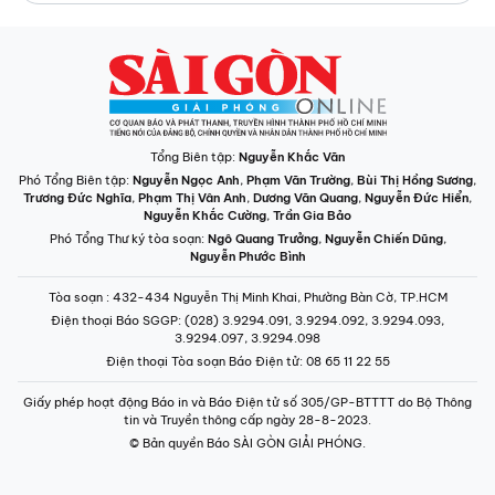
Tổng Biên tập:
Nguyễn Khắc Văn
Phó Tổng Biên tập:
Nguyễn Ngọc Anh
,
Phạm Văn Trường
,
Bùi Thị Hồng Sương
,
Trương Đức Nghĩa
,
Phạm Thị Vân Anh
,
Dương Văn Quang
,
Nguyễn Đức Hiển
,
Nguyễn Khắc Cường
,
Trần Gia Bảo
Phó Tổng Thư ký tòa soạn:
Ngô Quang Trưởng
,
Nguyễn Chiến Dũng
,
Nguyễn Phước Bình
Tòa soạn
: 432-434 Nguyễn Thị Minh Khai, Phường Bàn Cờ, TP.HCM
Điện thoại Báo SGGP
: (028) 3.9294.091, 3.9294.092, 3.9294.093,
3.9294.097, 3.9294.098
Điện thoại Tòa soạn Báo Điện tử
: 08 65 11 22 55
Giấy phép hoạt động Báo in và Báo Điện tử số 305/GP-BTTTT do Bộ Thông
tin và Truyền thông cấp ngày 28-8-2023.
© Bản quyền Báo SÀI GÒN GIẢI PHÓNG.