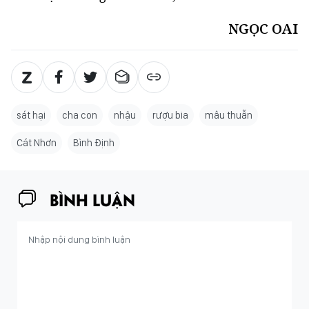
NGỌC OAI
sát hại
cha con
nhậu
rượu bia
mâu thuẫn
Cát Nhơn
Bình Định
BÌNH LUẬN