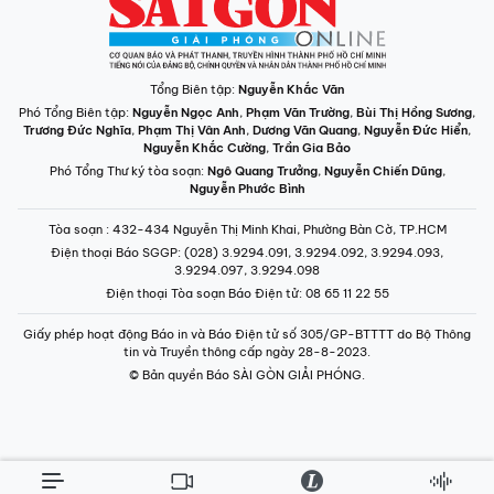
Tổng Biên tập:
Nguyễn Khắc Văn
Phó Tổng Biên tập:
Nguyễn Ngọc Anh
,
Phạm Văn Trường
,
Bùi Thị Hồng Sương
,
Trương Đức Nghĩa
,
Phạm Thị Vân Anh
,
Dương Văn Quang
,
Nguyễn Đức Hiển
,
Nguyễn Khắc Cường
,
Trần Gia Bảo
Phó Tổng Thư ký tòa soạn:
Ngô Quang Trưởng
,
Nguyễn Chiến Dũng
,
Nguyễn Phước Bình
Tòa soạn
: 432-434 Nguyễn Thị Minh Khai, Phường Bàn Cờ, TP.HCM
Điện thoại Báo SGGP
: (028) 3.9294.091, 3.9294.092, 3.9294.093,
3.9294.097, 3.9294.098
Điện thoại Tòa soạn Báo Điện tử
: 08 65 11 22 55
Giấy phép hoạt động Báo in và Báo Điện tử số 305/GP-BTTTT do Bộ Thông
tin và Truyền thông cấp ngày 28-8-2023.
© Bản quyền Báo SÀI GÒN GIẢI PHÓNG.