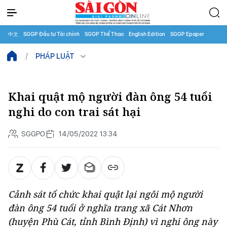
中文
SGGP Đầu tư Tài chính
SGGP Thể Thao
English Edition
SGGP Epaper
PHÁP LUẬT
Khai quật mộ người đàn ông 54 tuổi
nghi do con trai sát hại
SGGPO
14/05/2022 13:34
Cảnh sát tổ chức khai quật lại ngôi mộ người
đàn ông 54 tuổi ở nghĩa trang xã Cát Nhơn
(huyện Phù Cát, tỉnh Bình Định) vì nghi ông này