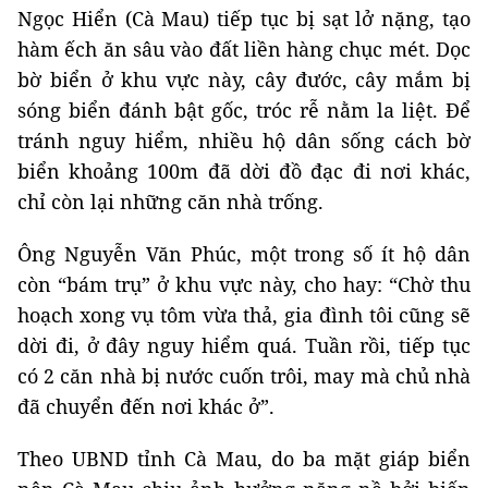
Ngọc Hiển (Cà Mau) tiếp tục bị sạt lở nặng, tạo
hàm ếch ăn sâu vào đất liền hàng chục mét. Dọc
bờ biển ở khu vực này, cây đước, cây mắm bị
sóng biển đánh bật gốc, tróc rễ nằm la liệt. Để
tránh nguy hiểm, nhiều hộ dân sống cách bờ
biển khoảng 100m đã dời đồ đạc đi nơi khác,
chỉ còn lại những căn nhà trống.
Ông Nguyễn Văn Phúc, một trong số ít hộ dân
còn “bám trụ” ở khu vực này, cho hay: “Chờ thu
hoạch xong vụ tôm vừa thả, gia đình tôi cũng sẽ
dời đi, ở đây nguy hiểm quá. Tuần rồi, tiếp tục
có 2 căn nhà bị nước cuốn trôi, may mà chủ nhà
đã chuyển đến nơi khác ở”.
Theo UBND tỉnh Cà Mau, do ba mặt giáp biển