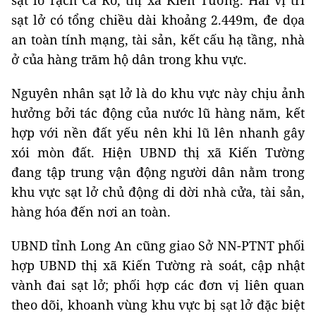
sạt lở rạch Cá Rô, thị xã Kiến Tường. Hai vị trí
sạt lở có tổng chiều dài khoảng 2.449m, đe dọa
an toàn tính mạng, tài sản, kết cấu hạ tầng, nhà
ở của hàng trăm hộ dân trong khu vực.
Nguyên nhân sạt lở là do khu vực này chịu ảnh
hưởng bởi tác động của nước lũ hàng năm, kết
hợp với nền đất yếu nên khi lũ lên nhanh gây
xói mòn đất. Hiện UBND thị xã Kiến Tường
đang tập trung vận động người dân nằm trong
khu vực sạt lở chủ động di dời nhà cửa, tài sản,
hàng hóa đến nơi an toàn.
UBND tỉnh Long An cũng giao Sở NN-PTNT phối
hợp UBND thị xã Kiến Tường rà soát, cập nhật
vành đai sạt lở; phối hợp các đơn vị liên quan
theo dõi, khoanh vùng khu vực bị sạt lở đặc biệt