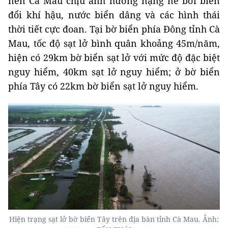
nên Cà Mau chịu ảnh hưởng nặng nề bởi biến
đổi khí hậu, nước biển dâng và các hình thái
thời tiết cực đoan. Tại bờ biển phía Đông tỉnh Cà
Mau, tốc độ sạt lở bình quân khoảng 45m/năm,
hiện có 29km bờ biển sạt lở với mức độ đặc biệt
nguy hiểm, 40km sạt lở nguy hiểm; ở bờ biển
phía Tây có 22km bờ biển sạt lở nguy hiểm.
Hiện trạng sạt lở bờ biển Tây trên địa bàn tỉnh Cà Mau. Ảnh: