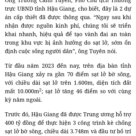
Ông Trương Cảnh Tuyên, Phó Chủ tịch Thường
trực UBND tỉnh Hậu Giang, cho biết, đây là 2 dự
án cấp thiết đã được thông qua. “Ngay sau khi
nhận được nguồn kinh phí, chúng tôi sẽ triển
khai nhanh, hiệu quả để tạo vành đai an toàn
trong khu vực bị ảnh hưởng do sạt lở, sớm ổn
định cuộc sống người dân”, ông Tuyên nói.
Từ đầu năm 2023 đến nay, trên địa bàn tỉnh
Hậu Giang xảy ra gần 70 điểm sạt lở bờ sông,
với chiều dài sạt lở trên 1.600m, diện tích đất
2
mất 10.000m
; sạt lở tăng 46 điểm so với cùng
kỳ năm ngoái.
Trước đó, Hậu Giang đã được Trung ương hỗ trợ
400 tỷ đồng để thực hiện 3 công trình kè chống
sạt lở bờ sông, chiều dài 3.748m và đầu tư bố trí