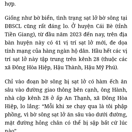
hợp.
Giống như bờ biển, tình trạng sạt lở bờ sông tại
ĐBSCL cũng rất đáng lo. Ở huyện Cái Bè (tỉnh
Tiền Giang), từ đầu năm 2023 đến nay, trên địa
bàn huyện này có 41 vị trí sạt lở mới, đe dọa
tính mạng của hàng ngàn hộ dân. Hầu hết các vị
trí sạt lở này tập trung trên kênh 28 (thuộc các
xã Đông Hòa Hiệp, Hậu Thành, Hậu Mỹ Phú).
Chỉ vào đoạn bờ sông bị sạt lở có hàm ếch ăn
sâu vào đường giao thông bên cạnh, ông Hành,
nhà cập kênh 28 ở ấp An Thạnh, xã Đông Hòa
Hiệp, lo lắng: “Mỗi khi xe chạy qua là tôi phập
phồng, vì bờ sông sạt lở ăn sâu vào dưới đường,
mặt đường hỏng chân có thể bị sập bất cứ lúc
nào”.