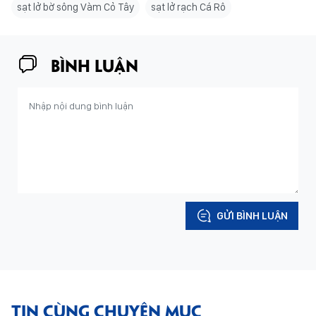
sạt lở bờ sông Vàm Cỏ Tây
sạt lở rạch Cá Rô
BÌNH LUẬN
GỬI BÌNH LUẬN
TIN CÙNG CHUYÊN MỤC