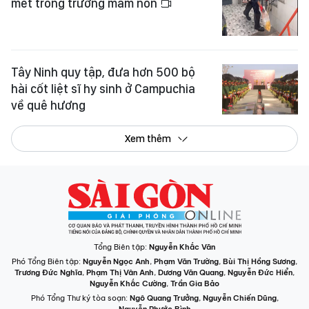
mét trong trường mầm non
Tây Ninh quy tập, đưa hơn 500 bộ
hài cốt liệt sĩ hy sinh ở Campuchia
về quê hương
Xem thêm
Tổng Biên tập:
Nguyễn Khắc Văn
Phó Tổng Biên tập:
Nguyễn Ngọc Anh
,
Phạm Văn Trường
,
Bùi Thị Hồng Sương
,
Trương Đức Nghĩa
,
Phạm Thị Vân Anh
,
Dương Văn Quang
,
Nguyễn Đức Hiển
,
Nguyễn Khắc Cường
,
Trần Gia Bảo
Phó Tổng Thư ký tòa soạn:
Ngô Quang Trưởng
,
Nguyễn Chiến Dũng
,