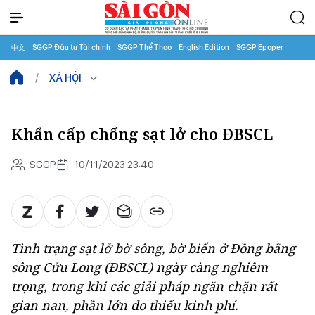
中文
SGGP Đầu tư Tài chính
SGGP Thể Thao
English Edition
SGGP Epaper
XÃ HỘI
Khẩn cấp chống sạt lở cho ĐBSCL
SGGP
10/11/2023 23:40
Tình trạng sạt lở bờ sông, bờ biển ở Đồng bằng
sông Cửu Long (ĐBSCL) ngày càng nghiêm
trọng, trong khi các giải pháp ngăn chặn rất
gian nan, phần lớn do thiếu kinh phí.