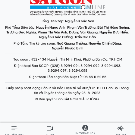
Tổng Biên tập:
Nguyễn Khắc Văn
Phó Tổng Biên tập:
Nguyễn Ngọc Anh
,
Phạm Văn Trường
,
Bùi Thị Hồng Sương
,
Trương Đức Nghĩa
,
Phạm Thị Vân Anh
,
Dương Văn Quang
,
Nguyễn Đức Hiển
,
Nguyễn Khắc Cường
,
Trần Gia Bảo
Phó Tổng Thư ký tòa soạn:
Ngô Quang Trưởng
,
Nguyễn Chiến Dũng
,
Nguyễn Phước Bình
Tòa soạn
: 432-434 Nguyễn Thị Minh Khai, Phường Bàn Cờ, TP.HCM
Điện thoại Báo SGGP
: (028) 3.9294.091, 3.9294.092, 3.9294.093,
3.9294.097, 3.9294.098
Điện thoại Tòa soạn Báo Điện tử
: 08 65 11 22 55
Giấy phép hoạt động Báo in và Báo Điện tử số 305/GP-BTTTT do Bộ Thông
tin và Truyền thông cấp ngày 28-8-2023.
© Bản quyền Báo SÀI GÒN GIẢI PHÓNG.
INFOGRAPHIC /
CHUYÊN MỤC
VIDEO
PODCAST