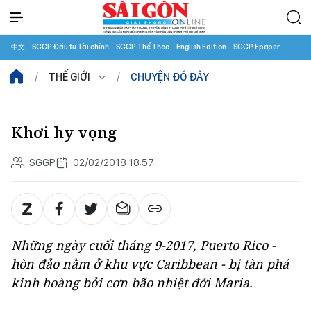
中文
SGGP Đầu tư Tài chính
SGGP Thể Thao
English Edition
SGGP Epaper
THẾ GIỚI
CHUYỆN ĐÓ ĐÂY
Khơi hy vọng
SGGP
02/02/2018 18:57
Những ngày cuối tháng 9-2017, Puerto Rico -
hòn đảo nằm ở khu vực Caribbean - bị tàn phá
kinh hoàng bởi cơn bão nhiệt đới Maria.