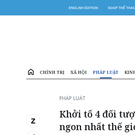
ENGLISH EDITION
SGGP THỂ THA
CHÍNH TRỊ
XÃ HỘI
PHÁP LUẬT
KIN
PHÁP LUẬT
Khởi tố 4 đối tư
ngon nhất thế gi