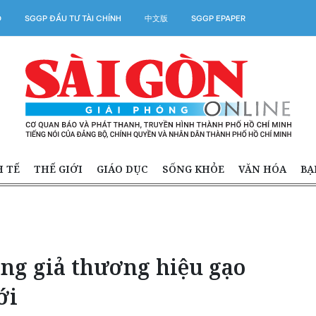
O
SGGP ĐẦU TƯ TÀI CHÍNH
中文版
SGGP EPAPER
H TẾ
THẾ GIỚI
GIÁO DỤC
SỐNG KHỎE
VĂN HÓA
BẠ
ợng giả thương hiệu gạo
ới