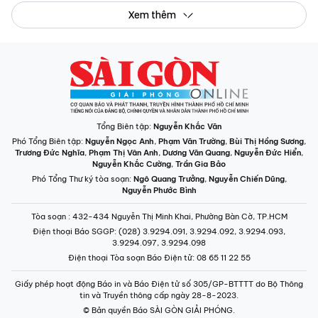
Xem thêm
Tổng Biên tập:
Nguyễn Khắc Văn
Phó Tổng Biên tập:
Nguyễn Ngọc Anh
,
Phạm Văn Trường
,
Bùi Thị Hồng Sương
,
Trương Đức Nghĩa
,
Phạm Thị Vân Anh
,
Dương Văn Quang
,
Nguyễn Đức Hiển
,
Nguyễn Khắc Cường
,
Trần Gia Bảo
Phó Tổng Thư ký tòa soạn:
Ngô Quang Trưởng
,
Nguyễn Chiến Dũng
,
Nguyễn Phước Bình
Tòa soạn
: 432-434 Nguyễn Thị Minh Khai, Phường Bàn Cờ, TP.HCM
Điện thoại Báo SGGP
: (028) 3.9294.091, 3.9294.092, 3.9294.093,
3.9294.097, 3.9294.098
Điện thoại Tòa soạn Báo Điện tử
: 08 65 11 22 55
Giấy phép hoạt động Báo in và Báo Điện tử số 305/GP-BTTTT do Bộ Thông
tin và Truyền thông cấp ngày 28-8-2023.
© Bản quyền Báo SÀI GÒN GIẢI PHÓNG.