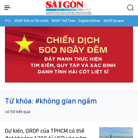
中文
SGGP Đầu tư Tài chính
SGGP Thể Thao
English Edition
SGGP Epaper
Từ khóa:
#không gian ngầm
có
50
kết quả
Dự kiến, GRDP của TPHCM có thể