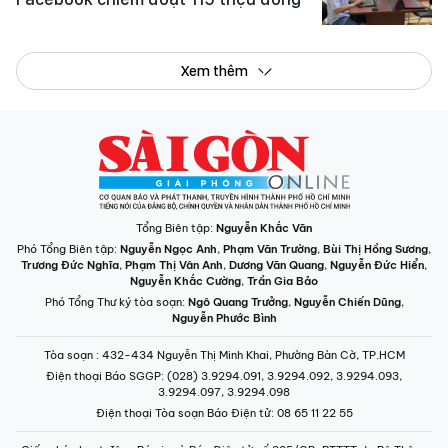
Xem thêm
Tổng Biên tập:
Nguyễn Khắc Văn
Phó Tổng Biên tập:
Nguyễn Ngọc Anh
,
Phạm Văn Trường
,
Bùi Thị Hồng Sương
,
Trương Đức Nghĩa
,
Phạm Thị Vân Anh
,
Dương Văn Quang
,
Nguyễn Đức Hiển
,
Nguyễn Khắc Cường
,
Trần Gia Bảo
Phó Tổng Thư ký tòa soạn:
Ngô Quang Trưởng
,
Nguyễn Chiến Dũng
,
Nguyễn Phước Bình
Tòa soạn
: 432-434 Nguyễn Thị Minh Khai, Phường Bàn Cờ, TP.HCM
Điện thoại Báo SGGP
: (028) 3.9294.091, 3.9294.092, 3.9294.093,
3.9294.097, 3.9294.098
Điện thoại Tòa soạn Báo Điện tử
: 08 65 11 22 55