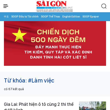
中文
SGGP Đầu tư Tài chính
SGGP Thể Thao
English Edition
SGGP Epaper
Từ khóa:
#Làm việc
có
67
kết quả
Gia Lai: Phát hiện ô tô cùng 2 thi thể