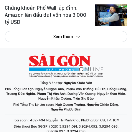
Chứng khoán Phố Wall lập đỉnh,
Amazon lần đầu đạt vốn hóa 3.000
tỷ USD
Xem thêm
Tổng Biên tập:
Nguyễn Khắc Văn
Phó Tổng Biên tập:
Nguyễn Ngọc Anh
,
Phạm Văn Trường
,
Bùi Thị Hồng Sương
,
Trương Đức Nghĩa
,
Phạm Thị Vân Anh
,
Dương Văn Quang
,
Nguyễn Đức Hiển
,
Nguyễn Khắc Cường
,
Trần Gia Bảo
Phó Tổng Thư ký tòa soạn:
Ngô Quang Trưởng
,
Nguyễn Chiến Dũng
,
Nguyễn Phước Bình
Tòa soạn
: 432-434 Nguyễn Thị Minh Khai, Phường Bàn Cờ, TP.HCM
Điện thoại Báo SGGP
: (028) 3.9294.091, 3.9294.092, 3.9294.093,
3.9294.097, 3.9294.098