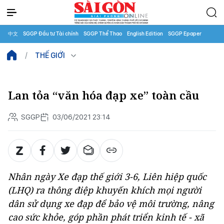
中文
SGGP Đầu tư Tài chính
SGGP Thể Thao
English Edition
SGGP Epaper
THẾ GIỚI
Lan tỏa “văn hóa đạp xe” toàn cầu
SGGP
03/06/2021 23:14
Nhân ngày Xe đạp thế giới 3-6, Liên hiệp quốc
(LHQ) ra thông điệp khuyến khích mọi người
dân sử dụng xe đạp để bảo vệ môi trường, nâng
cao sức khỏe, góp phần phát triển kinh tế - xã