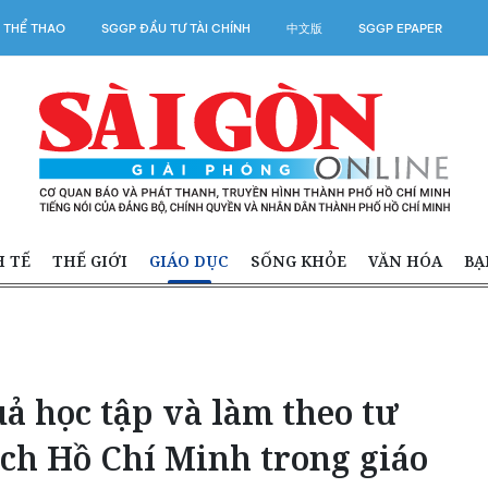
 THỂ THAO
SGGP ĐẦU TƯ TÀI CHÍNH
中文版
SGGP EPAPER
H TẾ
THẾ GIỚI
GIÁO DỤC
SỐNG KHỎE
VĂN HÓA
BẠ
ả học tập và làm theo tư
ịch Hồ Chí Minh trong giáo