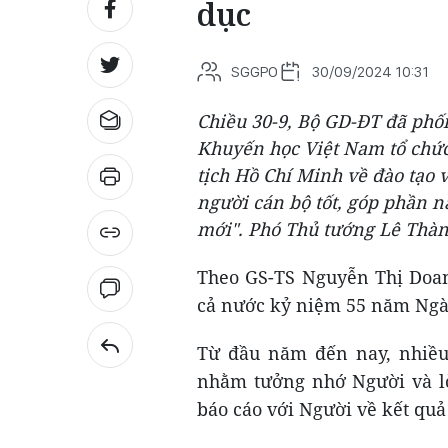
dục
SGGPO
30/09/2024 10:31
Chiều 30-9, Bộ GD-ĐT đã phố
Khuyến học Việt Nam tổ chức
tịch Hồ Chí Minh về đào tạo 
người cán bộ tốt, góp phần n
mới". Phó Thủ tướng Lê Thàn
Theo GS-TS Nguyễn Thị Doan
cả nước kỷ niệm 55 năm Ngày
Từ đầu năm đến nay, nhiều
nhằm tưởng nhớ Người và lời
báo cáo với Người về kết quả