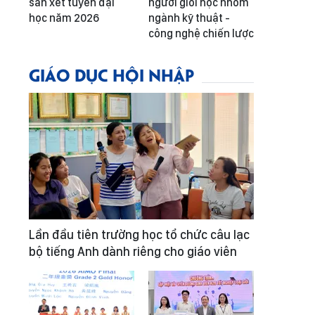
sàn xét tuyển đại
người giỏi học nhóm
học năm 2026
ngành kỹ thuật -
công nghệ chiến lược
GIÁO DỤC HỘI NHẬP
Lần đầu tiên trường học tổ chức câu lạc
bộ tiếng Anh dành riêng cho giáo viên