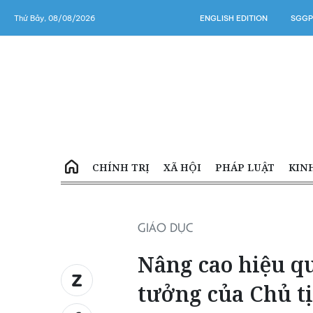
Thứ Bảy, 08/08/2026
ENGLISH EDITION
SGGP
CHÍNH TRỊ
XÃ HỘI
PHÁP LUẬT
KIN
GIÁO DỤC
Nâng cao hiệu qu
tưởng của Chủ t