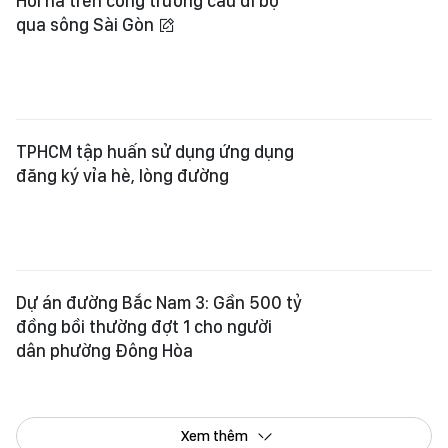
Dự án đường Bắc Nam 3: Gần 500 tỷ
đồng bồi thường đợt 1 cho người
dân phường Đông Hòa
Xem thêm
Tổng Biên tập:
Nguyễn Khắc Văn
Phó Tổng Biên tập:
Nguyễn Ngọc Anh
,
Phạm Văn Trường
,
Bùi Thị Hồng Sương
,
Trương Đức Nghĩa
,
Phạm Thị Vân Anh
,
Dương Văn Quang
,
Nguyễn Đức Hiển
,
Nguyễn Khắc Cường
,
Trần Gia Bảo
Phó Tổng Thư ký tòa soạn:
Ngô Quang Trưởng
,
Nguyễn Chiến Dũng
,