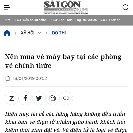
中文
SGGP Đầu tư Tài chính
SGGP Thể Thao
English Edition
SGGP Epaper
XÃ HỘI
ĐÔ THỊ
Nên mua vé máy bay tại các phòng
vé chính thức
18/01/2019 00:52
Hiện nay, tất cả các hãng hàng không đều triển
khai bán vé điện tử nhằm giúp hành khách tiết
kiệm thời gian đặt vé. Vé điện tử là loại vé được