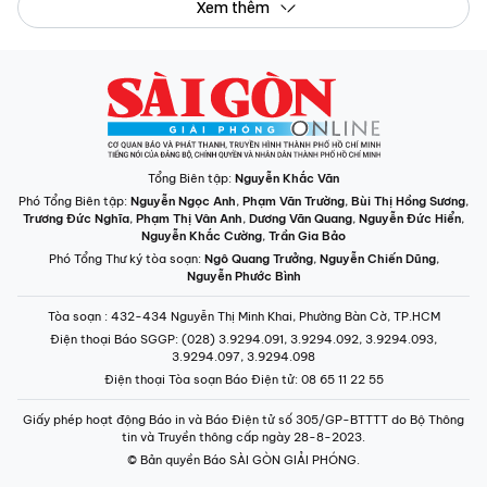
Xem thêm
Tổng Biên tập:
Nguyễn Khắc Văn
Phó Tổng Biên tập:
Nguyễn Ngọc Anh
,
Phạm Văn Trường
,
Bùi Thị Hồng Sương
,
Trương Đức Nghĩa
,
Phạm Thị Vân Anh
,
Dương Văn Quang
,
Nguyễn Đức Hiển
,
Nguyễn Khắc Cường
,
Trần Gia Bảo
Phó Tổng Thư ký tòa soạn:
Ngô Quang Trưởng
,
Nguyễn Chiến Dũng
,
Nguyễn Phước Bình
Tòa soạn
: 432-434 Nguyễn Thị Minh Khai, Phường Bàn Cờ, TP.HCM
Điện thoại Báo SGGP
: (028) 3.9294.091, 3.9294.092, 3.9294.093,
3.9294.097, 3.9294.098
Điện thoại Tòa soạn Báo Điện tử
: 08 65 11 22 55
Giấy phép hoạt động Báo in và Báo Điện tử số 305/GP-BTTTT do Bộ Thông
tin và Truyền thông cấp ngày 28-8-2023.
© Bản quyền Báo SÀI GÒN GIẢI PHÓNG.