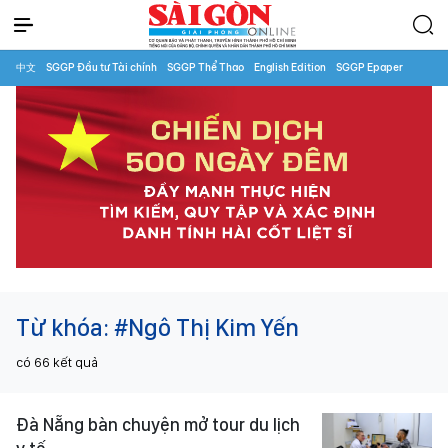
中文
SGGP Đầu tư Tài chính
SGGP Thể Thao
English Edition
SGGP Epaper
Từ khóa:
#Ngô Thị Kim Yến
có
66
kết quả
Đà Nẵng bàn chuyện mở tour du lịch