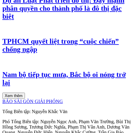
Dự án Luật Phát triển đô thị: Đẩy mạnh
phân quyền cho thành phố là đô thị đặc
biệt
TPHCM quyết liệt trong “cuộc chiến”
chống ngập
Nam bộ tiếp tục mưa, Bắc bộ oi nóng trở
lại
Xem thêm
BÁO SÀI GÒN GIẢI PHÓNG
Tổng Biên tập:
Nguyễn Khắc Văn
Phó Tổng Biên tập:
Nguyễn Ngọc Anh
,
Phạm Văn Trường
,
Bùi Thị
Hồng Sương
,
Trương Đức Nghĩa
,
Phạm Thị Vân Anh
,
Dương Văn
Quang
,
Nguyễn Đức Hiển
,
Nguyễn Khắc Cường
,
Trần Gia Bảo