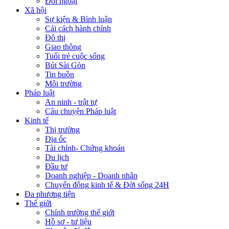
Đối ngoại
Xã hội
Sự kiện & Bình luận
Cải cách hành chính
Đô thị
Giao thông
Tuổi trẻ cuộc sống
Bút Sài Gòn
Tin buồn
Môi trường
Pháp luật
An ninh - trật tự
Câu chuyện Pháp luật
Kinh tế
Thị trường
Địa ốc
Tài chính- Chứng khoán
Du lịch
Đầu tư
Doanh nghiệp - Doanh nhân
Chuyển động kinh tế & Đời sống 24H
Đa phương tiện
Thế giới
Chính trường thế giới
Hồ sơ - tư liệu