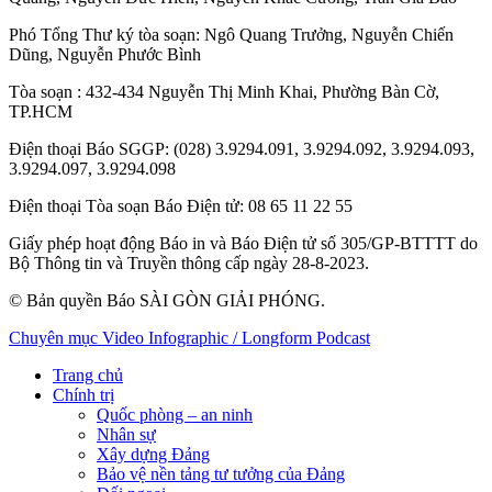
Phó Tổng Thư ký tòa soạn:
Ngô Quang Trưởng
,
Nguyễn Chiến
Dũng
,
Nguyễn Phước Bình
Tòa soạn
: 432-434 Nguyễn Thị Minh Khai, Phường Bàn Cờ,
TP.HCM
Điện thoại Báo SGGP
: (028) 3.9294.091, 3.9294.092, 3.9294.093,
3.9294.097, 3.9294.098
Điện thoại Tòa soạn Báo Điện tử
: 08 65 11 22 55
Giấy phép hoạt động Báo in và Báo Điện tử số 305/GP-BTTTT do
Bộ Thông tin và Truyền thông cấp ngày 28-8-2023.
© Bản quyền Báo SÀI GÒN GIẢI PHÓNG.
Chuyên mục
Video
Infographic / Longform
Podcast
Trang chủ
Chính trị
Quốc phòng – an ninh
Nhân sự
Xây dựng Đảng
Bảo vệ nền tảng tư tưởng của Đảng