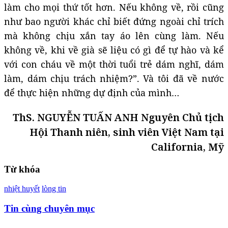
làm cho mọi thứ tốt hơn. Nếu không về, rồi cũng
như bao người khác chỉ biết đứng ngoài chỉ trích
mà không chịu xắn tay áo lên cùng làm. Nếu
không về, khi về già sẽ liệu có gì để tự hào và kể
với con cháu về một thời tuổi trẻ dám nghĩ, dám
làm, dám chịu trách nhiệm?”. Và tôi đã về nước
để thực hiện những dự định của mình…
ThS. NGUYỄN TUẤN ANH Nguyên Chủ tịch
Hội Thanh niên, sinh viên Việt Nam tại
California, Mỹ
Từ khóa
nhiệt huyết
lòng tin
Tin cùng chuyên mục