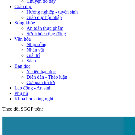
Chuyện đó đây
Giáo dục
Hướng nghiệp - tuyển sinh
Giáo dục hội nhập
Sống khỏe
An toàn thực phẩm
Sức khỏe cộng đồng
Văn hóa
Nhịp sống
Nhân vật
Giải trí
Sách
Bạn đọc
Ý kiến bạn đọc
Diễn đàn - Thảo luận
Cơ quan trả lời
Lao động - An sinh
Phụ nữ
Khoa học công nghệ
Theo dõi SGGP trên: