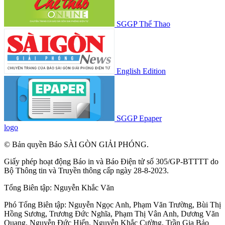
SGGP Thể Thao
English Edition
SGGP Epaper
logo
© Bản quyền Báo SÀI GÒN GIẢI PHÓNG.
Giấy phép hoạt động Báo in và Báo Điện tử số 305/GP-BTTTT do
Bộ Thông tin và Truyền thông cấp ngày 28-8-2023.
Tổng Biên tập:
Nguyễn Khắc Văn
Phó Tổng Biên tập:
Nguyễn Ngọc Anh
,
Phạm Văn Trường
,
Bùi Thị
Hồng Sương
,
Trương Đức Nghĩa
,
Phạm Thị Vân Anh
,
Dương Văn
Quang
,
Nguyễn Đức Hiển
,
Nguyễn Khắc Cường
,
Trần Gia Bảo