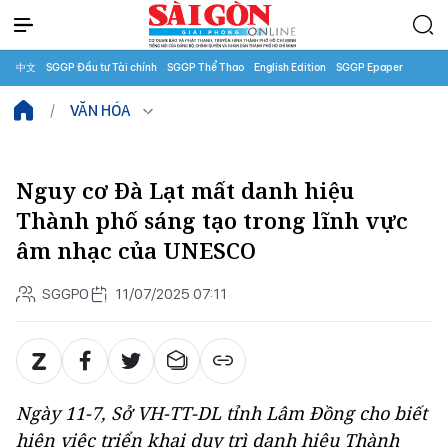
中文
SGGP Đầu tư Tài chính
SGGP Thể Thao
English Edition
SGGP Epaper
VĂN HÓA
Nguy cơ Đà Lạt mất danh hiệu
Thành phố sáng tạo trong lĩnh vực
âm nhạc của UNESCO
SGGPO
11/07/2025 07:11
Ngày 11-7, Sở VH-TT-DL tỉnh Lâm Đồng cho biết
hiện việc triển khai duy trì danh hiệu Thành