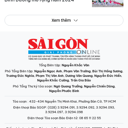
Xem thêm
Tổng Biên tập:
Nguyễn Khắc Văn
Phó Tổng Biên tập:
Nguyễn Ngọc Anh
,
Phạm Văn Trường
,
Bùi Thị Hồng Sương
,
Trương Đức Nghĩa
,
Phạm Thị Vân Anh
,
Dương Văn Quang
,
Nguyễn Đức Hiển
,
Nguyễn Khắc Cường
,
Trần Gia Bảo
Phó Tổng Thư ký tòa soạn:
Ngô Quang Trưởng
,
Nguyễn Chiến Dũng
,
Nguyễn Phước Bình
Tòa soạn
: 432-434 Nguyễn Thị Minh Khai, Phường Bàn Cờ, TP.HCM
Điện thoại Báo SGGP
: (028) 3.9294.091, 3.9294.092, 3.9294.093,
3.9294.097, 3.9294.098
Điện thoại Tòa soạn Báo Điện tử
: 08 65 11 22 55