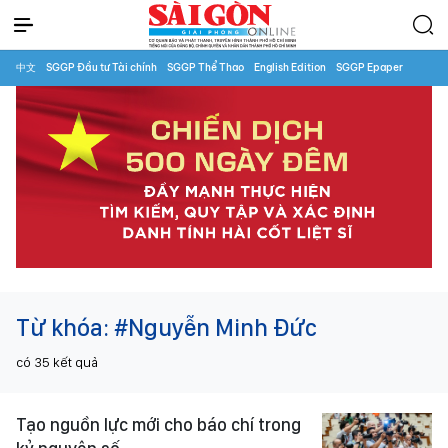
中文
SGGP Đầu tư Tài chính
SGGP Thể Thao
English Edition
SGGP Epaper
Từ khóa:
#Nguyễn Minh Đức
có
35
kết quả
Tạo nguồn lực mới cho báo chí trong