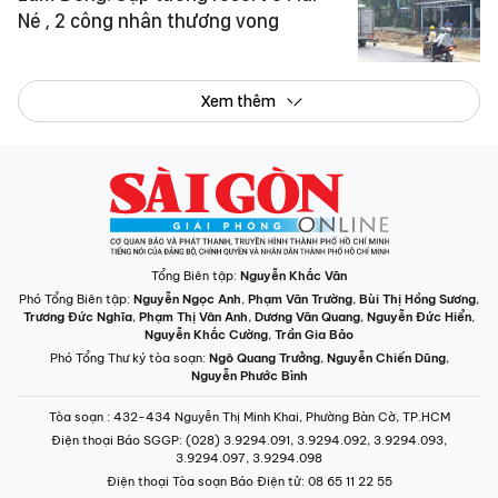
Né , 2 công nhân thương vong
Xem thêm
Tổng Biên tập:
Nguyễn Khắc Văn
Phó Tổng Biên tập:
Nguyễn Ngọc Anh
,
Phạm Văn Trường
,
Bùi Thị Hồng Sương
,
Trương Đức Nghĩa
,
Phạm Thị Vân Anh
,
Dương Văn Quang
,
Nguyễn Đức Hiển
,
Nguyễn Khắc Cường
,
Trần Gia Bảo
Phó Tổng Thư ký tòa soạn:
Ngô Quang Trưởng
,
Nguyễn Chiến Dũng
,
Nguyễn Phước Bình
Tòa soạn
: 432-434 Nguyễn Thị Minh Khai, Phường Bàn Cờ, TP.HCM
Điện thoại Báo SGGP
: (028) 3.9294.091, 3.9294.092, 3.9294.093,
3.9294.097, 3.9294.098
Điện thoại Tòa soạn Báo Điện tử
: 08 65 11 22 55