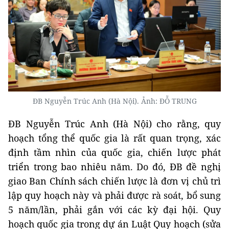
ĐB Nguyễn Trúc Anh (Hà Nội). Ảnh: ĐỖ TRUNG
ĐB Nguyễn Trúc Anh (Hà Nội) cho rằng, quy
hoạch tổng thể quốc gia là rất quan trọng, xác
định tầm nhìn của quốc gia, chiến lược phát
triển trong bao nhiêu năm. Do đó, ĐB đề nghị
giao Ban Chính sách chiến lược là đơn vị chủ trì
lập quy hoạch này và phải được rà soát, bổ sung
5 năm/lần, phải gắn với các kỳ đại hội. Quy
hoạch quốc gia trong dự án Luật Quy hoạch (sửa