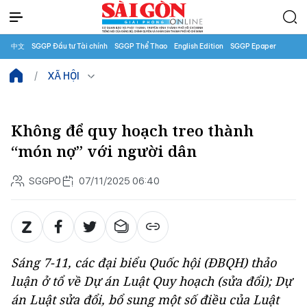
中文
SGGP Đầu tư Tài chính
SGGP Thể Thao
English Edition
SGGP Epaper
XÃ HỘI
Không để quy hoạch treo thành
“món nợ” với người dân
SGGPO
07/11/2025 06:40
Sáng 7-11, các đại biểu Quốc hội (ĐBQH) thảo
luận ở tổ về Dự án Luật Quy hoạch (sửa đổi); Dự
án Luật sửa đổi, bổ sung một số điều của Luật