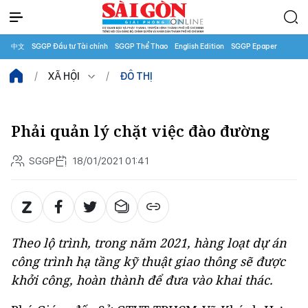
中文
SGGP Đầu tư Tài chính
SGGP Thể Thao
English Edition
SGGP Epaper
XÃ HỘI
ĐÔ THỊ
Phải quản lý chặt việc đào đường
SGGP
18/01/2021 01:41
Theo lộ trình, trong năm 2021, hàng loạt dự án
công trình hạ tầng kỹ thuật giao thông sẽ được
khởi công, hoàn thành để đưa vào khai thác.