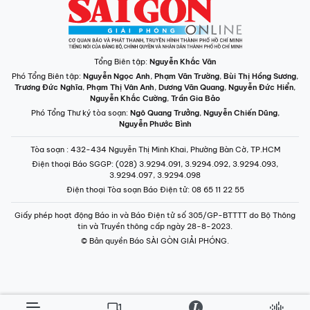
Tổng Biên tập:
Nguyễn Khắc Văn
Phó Tổng Biên tập:
Nguyễn Ngọc Anh
,
Phạm Văn Trường
,
Bùi Thị Hồng Sương
,
Trương Đức Nghĩa
,
Phạm Thị Vân Anh
,
Dương Văn Quang
,
Nguyễn Đức Hiển
,
Nguyễn Khắc Cường
,
Trần Gia Bảo
Phó Tổng Thư ký tòa soạn:
Ngô Quang Trưởng
,
Nguyễn Chiến Dũng
,
Nguyễn Phước Bình
Tòa soạn
: 432-434 Nguyễn Thị Minh Khai, Phường Bàn Cờ, TP.HCM
Điện thoại Báo SGGP
: (028) 3.9294.091, 3.9294.092, 3.9294.093,
3.9294.097, 3.9294.098
Điện thoại Tòa soạn Báo Điện tử
: 08 65 11 22 55
Giấy phép hoạt động Báo in và Báo Điện tử số 305/GP-BTTTT do Bộ Thông
tin và Truyền thông cấp ngày 28-8-2023.
© Bản quyền Báo SÀI GÒN GIẢI PHÓNG.