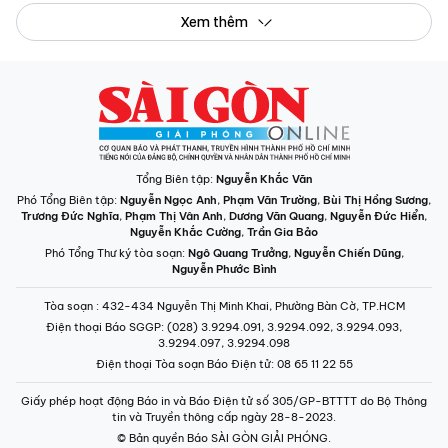
Xem thêm
Tổng Biên tập:
Nguyễn Khắc Văn
Phó Tổng Biên tập:
Nguyễn Ngọc Anh
,
Phạm Văn Trường
,
Bùi Thị Hồng Sương
,
Trương Đức Nghĩa
,
Phạm Thị Vân Anh
,
Dương Văn Quang
,
Nguyễn Đức Hiển
,
Nguyễn Khắc Cường
,
Trần Gia Bảo
Phó Tổng Thư ký tòa soạn:
Ngô Quang Trưởng
,
Nguyễn Chiến Dũng
,
Nguyễn Phước Bình
Tòa soạn
: 432-434 Nguyễn Thị Minh Khai, Phường Bàn Cờ, TP.HCM
Điện thoại Báo SGGP
: (028) 3.9294.091, 3.9294.092, 3.9294.093,
3.9294.097, 3.9294.098
Điện thoại Tòa soạn Báo Điện tử
: 08 65 11 22 55
Giấy phép hoạt động Báo in và Báo Điện tử số 305/GP-BTTTT do Bộ Thông
tin và Truyền thông cấp ngày 28-8-2023.
© Bản quyền Báo SÀI GÒN GIẢI PHÓNG.