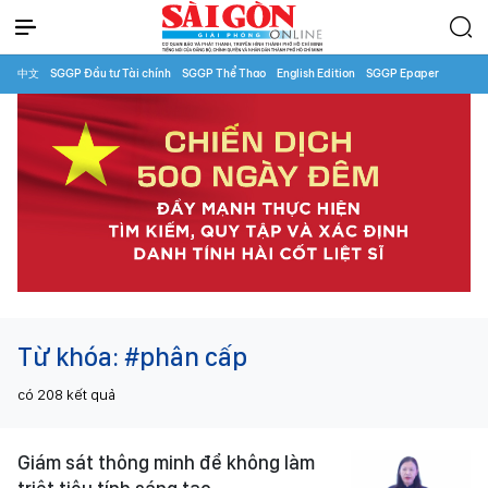
中文
SGGP Đầu tư Tài chính
SGGP Thể Thao
English Edition
SGGP Epaper
Từ khóa:
#phân cấp
có
208
kết quả
Giám sát thông minh để không làm