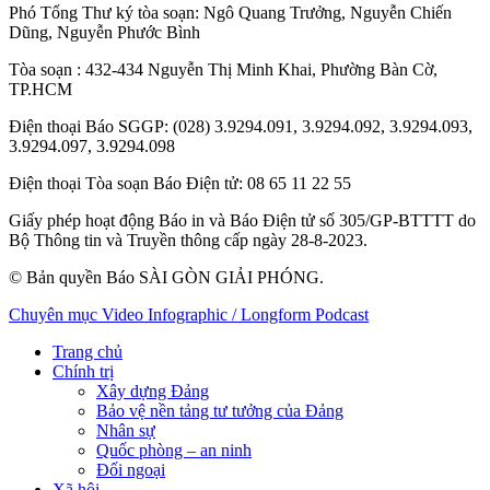
Phó Tổng Thư ký tòa soạn:
Ngô Quang Trưởng
,
Nguyễn Chiến
Dũng
,
Nguyễn Phước Bình
Tòa soạn
: 432-434 Nguyễn Thị Minh Khai, Phường Bàn Cờ,
TP.HCM
Điện thoại Báo SGGP
: (028) 3.9294.091, 3.9294.092, 3.9294.093,
3.9294.097, 3.9294.098
Điện thoại Tòa soạn Báo Điện tử
: 08 65 11 22 55
Giấy phép hoạt động Báo in và Báo Điện tử số 305/GP-BTTTT do
Bộ Thông tin và Truyền thông cấp ngày 28-8-2023.
© Bản quyền Báo SÀI GÒN GIẢI PHÓNG.
Chuyên mục
Video
Infographic / Longform
Podcast
Trang chủ
Chính trị
Xây dựng Đảng
Bảo vệ nền tảng tư tưởng của Đảng
Nhân sự
Quốc phòng – an ninh
Đối ngoại
Xã hội