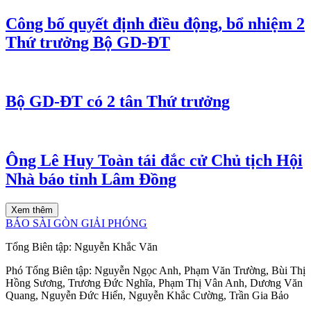
Công bố quyết định điều động, bổ nhiệm 2
Thứ trưởng Bộ GD-ĐT
Bộ GD-ĐT có 2 tân Thứ trưởng
Ông Lê Huy Toàn tái đắc cử Chủ tịch Hội
Nhà báo tỉnh Lâm Đồng
Xem thêm
BÁO SÀI GÒN GIẢI PHÓNG
Tổng Biên tập:
Nguyễn Khắc Văn
Phó Tổng Biên tập:
Nguyễn Ngọc Anh
,
Phạm Văn Trường
,
Bùi Thị
Hồng Sương
,
Trương Đức Nghĩa
,
Phạm Thị Vân Anh
,
Dương Văn
Quang
,
Nguyễn Đức Hiển
,
Nguyễn Khắc Cường
,
Trần Gia Bảo