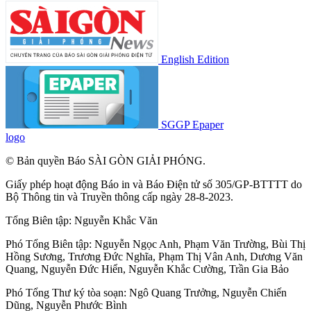
English Edition
SGGP Epaper
logo
© Bản quyền Báo SÀI GÒN GIẢI PHÓNG.
Giấy phép hoạt động Báo in và Báo Điện tử số 305/GP-BTTTT do
Bộ Thông tin và Truyền thông cấp ngày 28-8-2023.
Tổng Biên tập:
Nguyễn Khắc Văn
Phó Tổng Biên tập:
Nguyễn Ngọc Anh
,
Phạm Văn Trường
,
Bùi Thị
Hồng Sương
,
Trương Đức Nghĩa
,
Phạm Thị Vân Anh
,
Dương Văn
Quang
,
Nguyễn Đức Hiển
,
Nguyễn Khắc Cường
,
Trần Gia Bảo
Phó Tổng Thư ký tòa soạn:
Ngô Quang Trưởng
,
Nguyễn Chiến
Dũng
,
Nguyễn Phước Bình