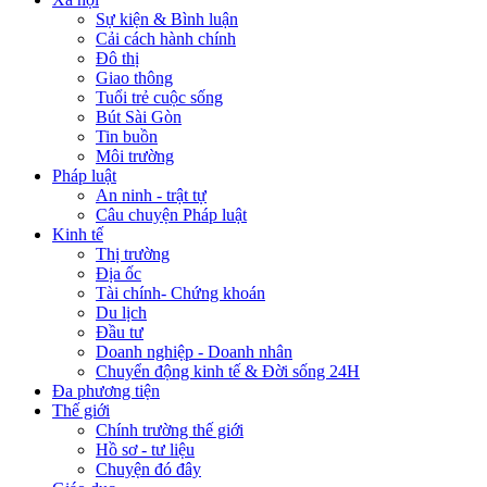
Sự kiện & Bình luận
Cải cách hành chính
Đô thị
Giao thông
Tuổi trẻ cuộc sống
Bút Sài Gòn
Tin buồn
Môi trường
Pháp luật
An ninh - trật tự
Câu chuyện Pháp luật
Kinh tế
Thị trường
Địa ốc
Tài chính- Chứng khoán
Du lịch
Đầu tư
Doanh nghiệp - Doanh nhân
Chuyển động kinh tế & Đời sống 24H
Đa phương tiện
Thế giới
Chính trường thế giới
Hồ sơ - tư liệu
Chuyện đó đây