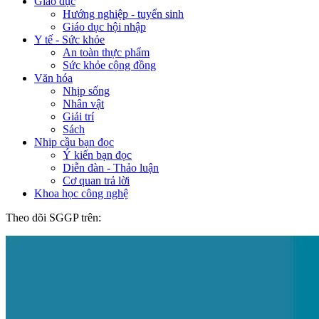
Giáo dục
Hướng nghiệp - tuyển sinh
Giáo dục hội nhập
Y tế - Sức khỏe
An toàn thực phẩm
Sức khỏe cộng đồng
Văn hóa
Nhịp sống
Nhân vật
Giải trí
Sách
Nhịp cầu bạn đọc
Ý kiến bạn đọc
Diễn đàn - Thảo luận
Cơ quan trả lời
Khoa học công nghệ
Theo dõi SGGP trên: