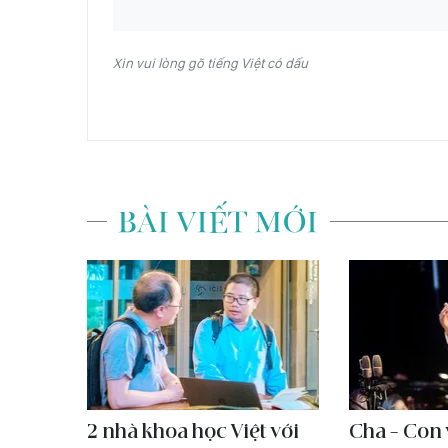
Xin vui lòng gõ tiếng Việt có dấu
BÀI VIẾT MỚI
2 nhà khoa học Việt với
Cha - Con 