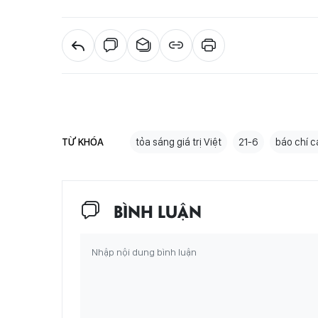
TỪ KHÓA
tỏa sáng giá trị Việt
21-6
báo chí 
BÌNH LUẬN