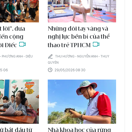
t lời”, đưa
Những đôi tay vàng và
đến cộng
nghị lực bền bỉ của thể
i Điếc
thao trẻ TPHCM
 PHƯƠNG ANH - DIỆU
THU HƯƠNG - NGUYỄN ANH - THỤY
QUYÊN
15:06
29/05/2026 08:30
ữ bắt đầu từ
Nhà khoa học của rừng