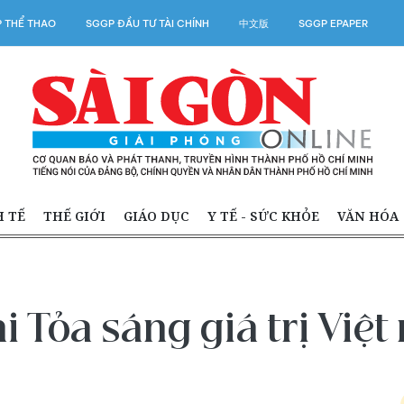
 THỂ THAO
SGGP ĐẦU TƯ TÀI CHÍNH
中文版
SGGP EPAPER
H TẾ
THẾ GIỚI
GIÁO DỤC
Y TẾ - SỨC KHỎE
VĂN HÓA
i Tỏa sáng giá trị Việ