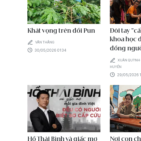
Khát vọng trên đồi Pun
Đôi tay “cấ
khoa học 
VĂN THẮNG
đồng ngườ
30/05/2026 01:34
XUÂN QUỲNH -
HUYỀN
29/05/2026 
Hồ Thái Bình và giấc mơ
Nơi con ch