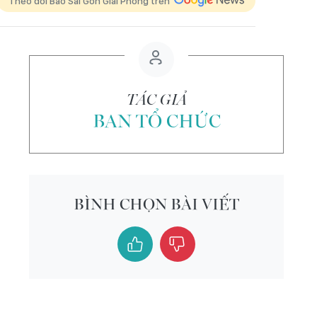
Theo dõi Báo Sài Gòn Giải Phóng trên
TÁC GIẢ
BAN TỔ CHỨC
BÌNH CHỌN BÀI VIẾT