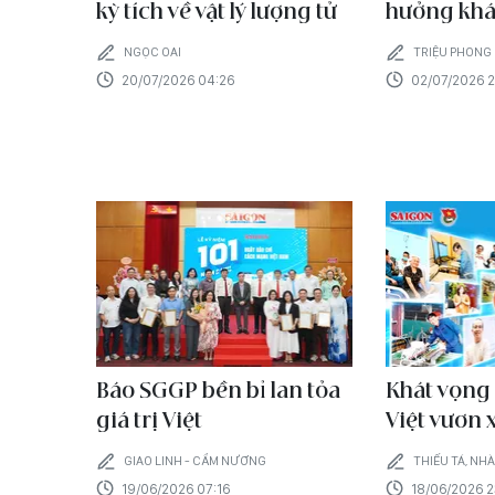
kỳ tích về vật lý lượng tử
hưởng khá
NGỌC OAI
TRIỆU PHONG
20/07/2026 04:26
02/07/2026 2
Báo SGGP bền bỉ lan tỏa
Khát vọng 
giá trị Việt
Việt vươn 
GIAO LINH - CẨM NƯƠNG
THIẾU TÁ, NH
19/06/2026 07:16
18/06/2026 2