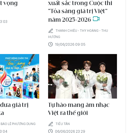
t vọng
xuất sắc trong Cuộc thi
“Tỏa sáng giá trị Việt”
năm 2025-2026
3:03
THANH CHIÊU - THY HOÀNG - THU
HƯƠNG
19/06/2026 09:05
đưa giá trị
Tự hào mang âm nhạc
xa
Việt ra thế giới
À BÁO LÊ PHƯƠNG DUNG
TIỂU TÂN
3:04
06/06/2026 23:29