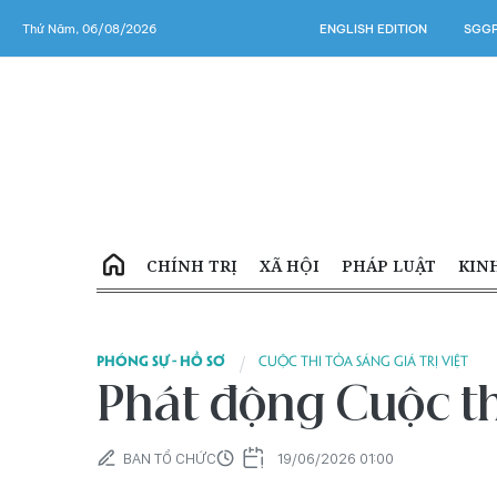
Thứ Năm, 06/08/2026
ENGLISH EDITION
SGGP
CHÍNH TRỊ
XÃ HỘI
PHÁP LUẬT
KIN
PHÓNG SỰ - HỒ SƠ
CUỘC THI TỎA SÁNG GIÁ TRỊ VIỆT
Phát động Cuộc th
BAN TỔ CHỨC
19/06/2026 01:00