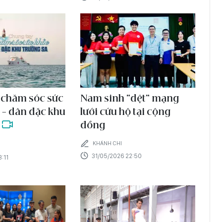
 chăm sóc sức
Nam sinh “dệt” mạng
 – dân đặc khu
lưới cứu hộ tại cộng
đồng
a
KHÁNH CHI
31/05/2026 22:50
:11